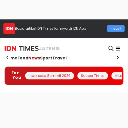
Baca artikel
IDN Times
lainnya di IDN App
Install
JATENG
Home
Food
News
Sport
Travel
For
Indonesia Summit 2026
Soccer Times
Iklanin 
You