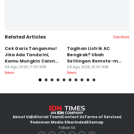
Related Articles
See More
Cek Garis Tanganmu!
Tagihan Listrik AC
R
Jika Ada Tanda Ini,
Bengkak? Ubah
Ga
Kamu Mungkin Calon
Settingan Remote-mu
B
Orang Sukses
09 Agu 2026, 17:00 WIB
ke Mode Ini Mulai Nanti
09 Agu 2026, 16:00 WIB
B
09
News
News
Ne
Malam
L
About Us
Editorial Team
Contact Us
Terms of Services
Pedoman Media Siber
Index
Sitemap
Follow Us