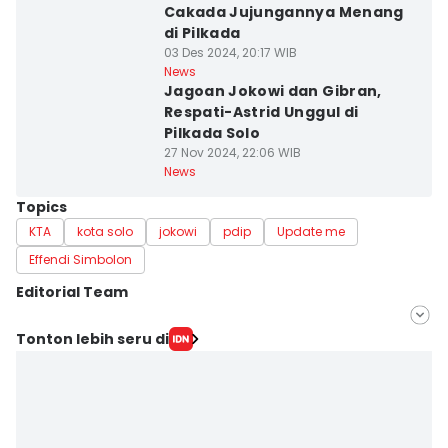
Cakada Jujungannya Menang
di Pilkada
03 Des 2024, 20:17 WIB
News
Jagoan Jokowi dan Gibran,
Respati-Astrid Unggul di
Pilkada Solo
27 Nov 2024, 22:06 WIB
News
Topics
KTA
kota solo
jokowi
pdip
Update me
Effendi Simbolon
Editorial Team
Editor
Tonton lebih seru di
Dhana Kencana
Editor
Larasati Rey