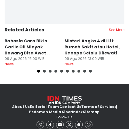
Related Articles
See More
Rahasia Cara Bikin
Misteri Angka 4 di Lift
Di
Garlic Oil Minyak
Rumah Sakit atau Hotel,
K
Bawang Bisa Awet
Kenapa Selalu Dilewati
E
Berbulan-bulan: Bumbu
09 Agu 2026, 15:00 WIB
09 Agu 2026, 13:00 WIB
G
09
News
News
Ne
Level Resto!
About Us
Editorial Team
Contact Us
Terms of Services
Pedoman Media Siber
Index
Sitemap
Follow Us