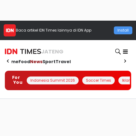
Baca artikel
IDN Times
lainnya di IDN App
Install
JATENG
Home
Food
News
Sport
Travel
For
Indonesia Summit 2026
Soccer Times
Iklanin 
You