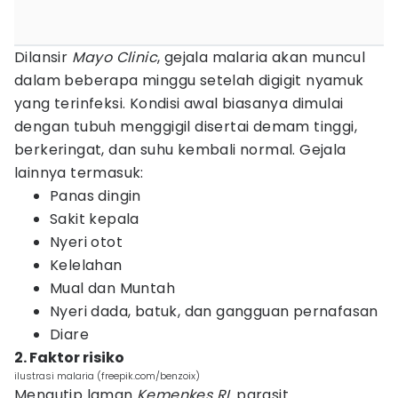
Dilansir
Mayo Clinic
, gejala malaria akan muncul
dalam beberapa minggu setelah digigit nyamuk
yang terinfeksi. Kondisi awal biasanya dimulai
dengan tubuh menggigil disertai demam tinggi,
berkeringat, dan suhu kembali normal. Gejala
lainnya termasuk:
Panas dingin
Sakit kepala
Nyeri otot
Kelelahan
Mual dan Muntah
Nyeri dada, batuk, dan gangguan pernafasan
Diare
2. Faktor risiko
ilustrasi malaria (freepik.com/benzoix)
Mengutip laman
Kemenkes RI,
parasit