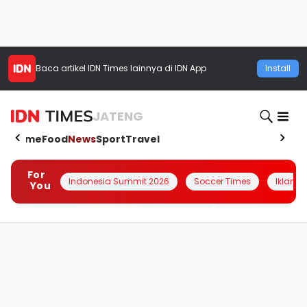
Baca artikel
IDN Times
lainnya di IDN App
Install
JATENG
Home
Food
News
Sport
Travel
For
Indonesia Summit 2026
Soccer Times
Iklanin 
You