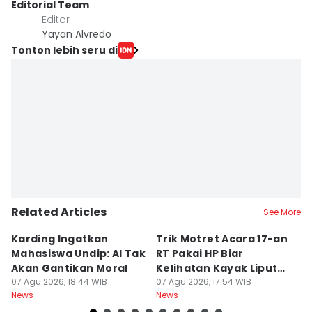
Editorial Team
Editor
Yayan Alvredo
Tonton lebih seru di
Related Articles
See More
Karding Ingatkan
Trik Motret Acara 17-an
N
Mahasiswa Undip: AI Tak
RT Pakai HP Biar
C
Akan Gantikan Moral
Kelihatan Kayak Liputan
1
07 Agu 2026, 18:44 WIB
Festival Nasional
07 Agu 2026, 17:54 WIB
M
07
News
News
Ne