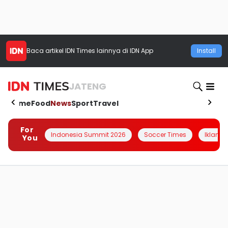
Baca artikel
IDN Times
lainnya di IDN App
Install
JATENG
Home
Food
News
Sport
Travel
For
Indonesia Summit 2026
Soccer Times
Iklanin 
You