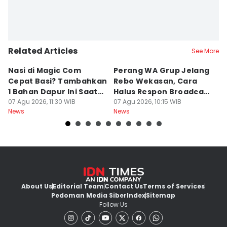
Related Articles
See More
Nasi di Magic Com
Perang WA Grup Jelang
C
Cepat Basi? Tambahkan
Rebo Wekasan, Cara
Di
1 Bahan Dapur Ini Saat
Halus Respon Broadcast
B
Menanak, Awet 2 Hari
07 Agu 2026, 11:30 WIB
Parno
07 Agu 2026, 10:15 WIB
D
07
News
News
Ne
About Us
Editorial Team
Contact Us
Terms of Services
Pedoman Media Siber
Index
Sitemap
Follow Us