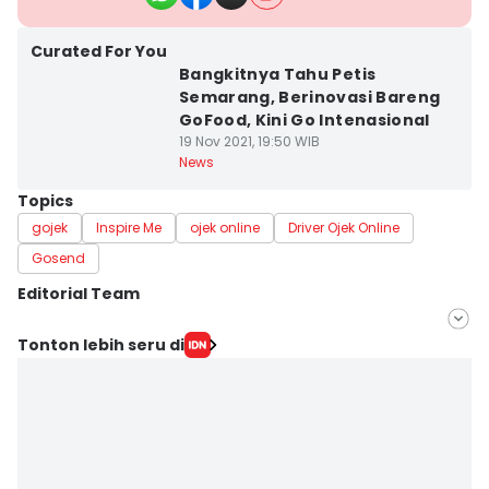
Curated For You
Bangkitnya Tahu Petis
Semarang, Berinovasi Bareng
GoFood, Kini Go Intenasional
19 Nov 2021, 19:50 WIB
News
Topics
gojek
Inspire Me
ojek online
Driver Ojek Online
Gosend
Editorial Team
Editor
Tonton lebih seru di
Fariz Fardianto
Editor
Dhana Kencana