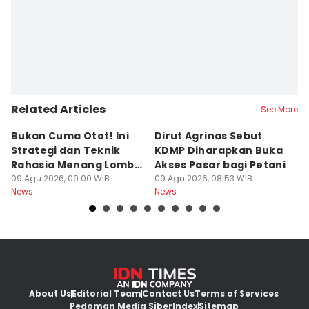
Related Articles
See More
Bukan Cuma Otot! Ini
Dirut Agrinas Sebut
A
Strategi dan Teknik
KDMP Diharapkan Buka
K
Rahasia Menang Lomba
Akses Pasar bagi Petani
d
Panjat Pinang
09 Agu 2026, 09:00 WIB
09 Agu 2026, 08:53 WIB
S
09
News
News
Ne
About Us
Editorial Team
Contact Us
Terms of Services
Pedoman Media Siber
Index
Sitemap