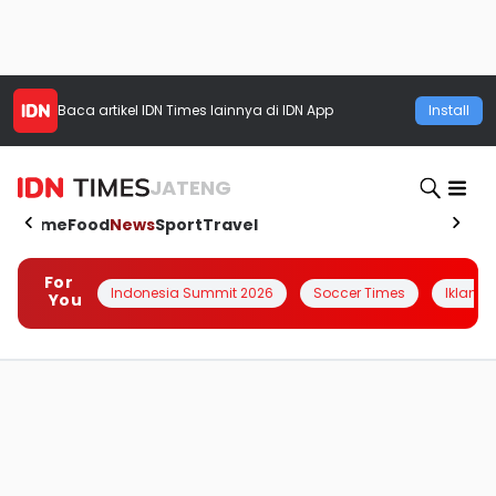
Baca artikel
IDN Times
lainnya di IDN App
Install
JATENG
Home
Food
News
Sport
Travel
For
Indonesia Summit 2026
Soccer Times
Iklanin 
You