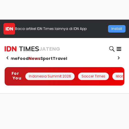
Baca artikel
IDN Times
lainnya di IDN App
Install
JATENG
Home
Food
News
Sport
Travel
For
Indonesia Summit 2026
Soccer Times
Iklanin 
You