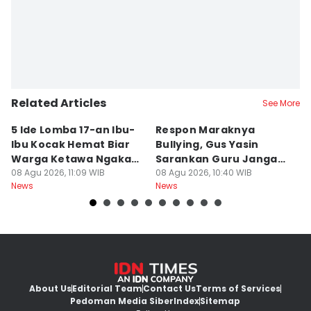
Related Articles
See More
5 Ide Lomba 17-an Ibu-
Respon Maraknya
T
Ibu Kocak Hemat Biar
Bullying, Gus Yasin
W
Warga Ketawa Ngakak
Sarankan Guru Jangan
S
Pas Hari Kemerdekaan
08 Agu 2026, 11:09 WIB
Bebani Siswa
08 Agu 2026, 10:40 WIB
P
08
News
News
Ne
R
About Us
Editorial Team
Contact Us
Terms of Services
Pedoman Media Siber
Index
Sitemap