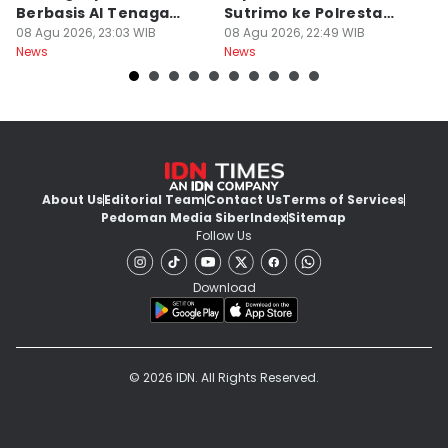
Berbasis AI Tenaga
Sutrimo ke Polresta
B
Surya
08 Agu 2026, 23:03 WIB
Banyumas
08 Agu 2026, 22:49 WIB
G
08
News
News
Ne
About Us
Editorial Team
Contact Us
Terms of Services
Pedoman Media Siber
Index
Sitemap
Follow Us
Download
© 2026 IDN. All Rights Reserved.