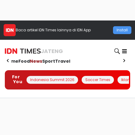
Baca artikel
IDN Times
lainnya di IDN App
Install
JATENG
Home
Food
News
Sport
Travel
For
Indonesia Summit 2026
Soccer Times
Iklanin 
You