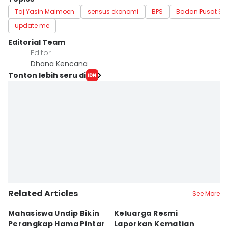
Taj Yasin Maimoen
sensus ekonomi
BPS
Badan Pusat Stat
update me
Editorial Team
Editor
Dhana Kencana
Tonton lebih seru di
Related Articles
See More
Mahasiswa Undip Bikin
Keluarga Resmi
P
Perangkap Hama Pintar
Laporkan Kematian
S