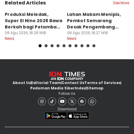
Related Articles
See More
Produksi Meledak,
Lahan Makam Menipis,
L
Super El Nino 2026 Bawa
Pemkot Semarang
F
Berkah bagi Petambak
Desak Pengembang
L
Garam
08 Agu 2026, 18:28 WIB
Serahkan PSU
08 Agu 2026, 18:27 WIB
Ju
08
News
News
Ne
U
About Us
Editorial Team
Contact Us
Terms of Services
Pedoman Media Siber
Index
Sitemap
Follow Us
Download