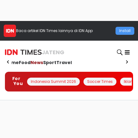
Baca artikel
IDN Times
lainnya di IDN App
Install
JATENG
Home
Food
News
Sport
Travel
For
Indonesia Summit 2026
Soccer Times
Iklanin 
You