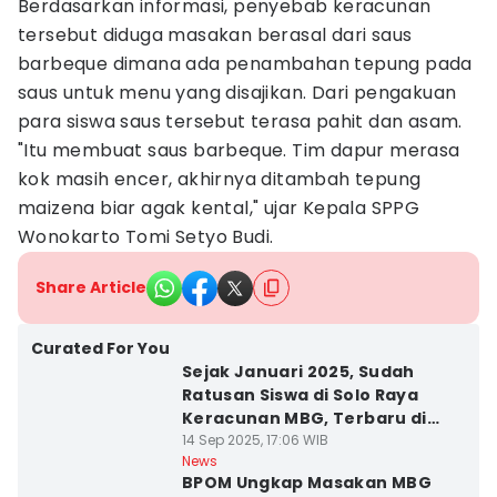
Berdasarkan informasi, penyebab keracunan
tersebut diduga masakan berasal dari saus
barbeque dimana ada penambahan tepung pada
saus untuk menu yang disajikan. Dari pengakuan
para siswa saus tersebut terasa pahit dan asam.
"Itu membuat saus barbeque. Tim dapur merasa
kok masih encer, akhirnya ditambah tepung
maizena biar agak kental," ujar Kepala SPPG
Wonokarto Tomi Setyo Budi.
Share Article
Curated For You
Sejak Januari 2025, Sudah
Ratusan Siswa di Solo Raya
Keracunan MBG, Terbaru di
Wonogiri
14 Sep 2025, 17:06 WIB
News
BPOM Ungkap Masakan MBG