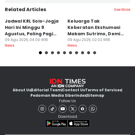
Related Articles
See More
Jadwal KRL Solo-Jogja
Keluarga Tak
M
Hari Ini Minggu 9
Keberatan Ekshumasi
Ke
Agustus, Paling Pagi
Makam Sutrimo, Demi
U
Berangkat Pukul 05.00
09 Agu 2026, 04:00 WIB
Usut Kematian
09 Agu 2026, 02:02 WIB
K
09
News
News
Ne
Almarhum
About Us
Editorial Team
Contact Us
Terms of Services
Pedoman Media Siber
Index
Sitemap
Follow Us
Download