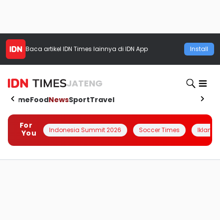
Baca artikel
IDN Times
lainnya di IDN App
Install
JATENG
Home
Food
News
Sport
Travel
For
Indonesia Summit 2026
Soccer Times
Iklanin 
You