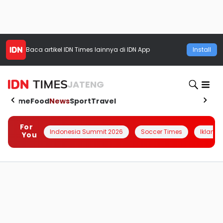
Baca artikel
IDN Times
lainnya di IDN App
Install
JATENG
Home
Food
News
Sport
Travel
For
Indonesia Summit 2026
Soccer Times
Iklanin 
You