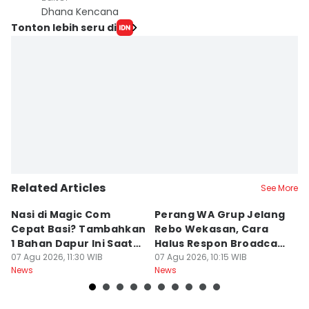
Dhana Kencana
Tonton lebih seru di
Related Articles
See More
Nasi di Magic Com
Perang WA Grup Jelang
C
Cepat Basi? Tambahkan
Rebo Wekasan, Cara
Di
1 Bahan Dapur Ini Saat
Halus Respon Broadcast
B
Menanak, Awet 2 Hari
07 Agu 2026, 11:30 WIB
Parno
07 Agu 2026, 10:15 WIB
D
07
News
News
Ne