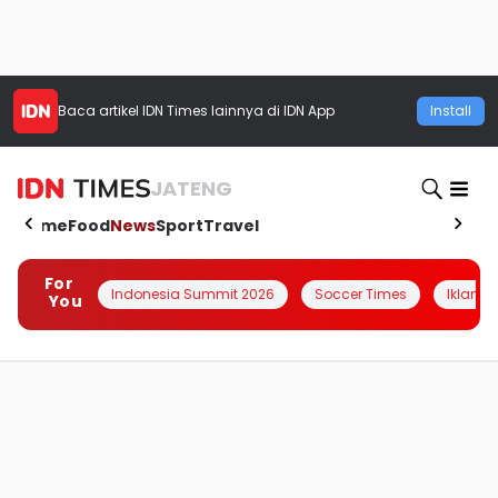
Baca artikel
IDN Times
lainnya di IDN App
Install
JATENG
Home
Food
News
Sport
Travel
For
Indonesia Summit 2026
Soccer Times
Iklanin 
You