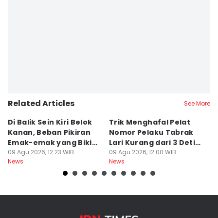
Related Articles
See More
Di Balik Sein Kiri Belok
Trik Menghafal Pelat
B
Kanan, Beban Pikiran
Nomor Pelaku Tabrak
K
Emak-emak yang Bikin
Lari Kurang dari 3 Detik
M
Gagal fokus di Jalan
09 Agu 2026, 12:23 WIB
di Tengah Kepanikan
09 Agu 2026, 12:00 WIB
ke
09
News
News
Ne