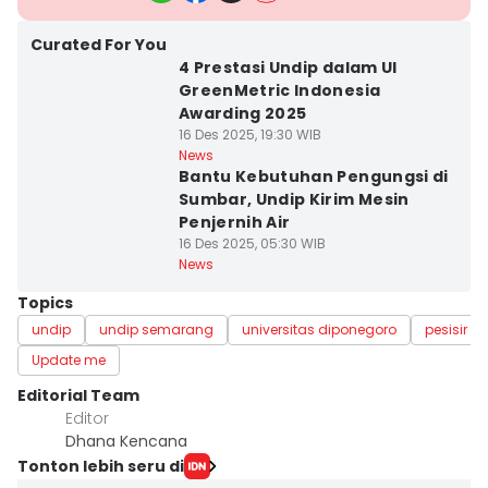
Curated For You
4 Prestasi Undip dalam UI
GreenMetric Indonesia
Awarding 2025
16 Des 2025, 19:30 WIB
News
Bantu Kebutuhan Pengungsi di
Sumbar, Undip Kirim Mesin
Penjernih Air
16 Des 2025, 05:30 WIB
News
Topics
undip
undip semarang
universitas diponegoro
pesisir p
Update me
Editorial Team
Editor
Dhana Kencana
Tonton lebih seru di