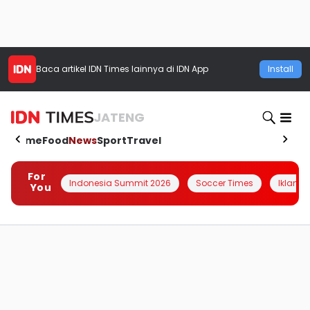
Baca artikel
IDN Times
lainnya di IDN App
Install
JATENG
Home
Food
News
Sport
Travel
For
Indonesia Summit 2026
Soccer Times
Iklanin 
You