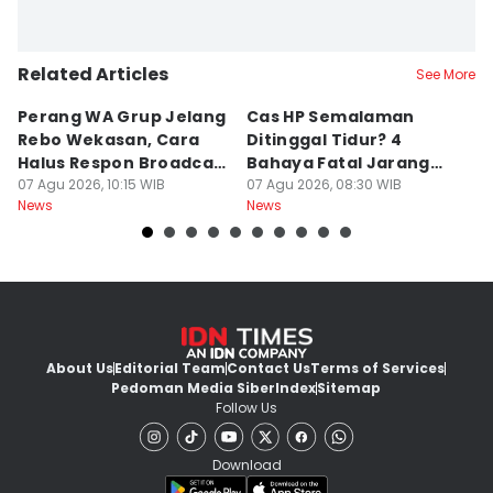
Related Articles
See More
Perang WA Grup Jelang
Cas HP Semalaman
J
Rebo Wekasan, Cara
Ditinggal Tidur? 4
J
Halus Respon Broadcast
Bahaya Fatal Jarang
Ha
Parno
07 Agu 2026, 10:15 WIB
Disadari Pekerja Kantor
07 Agu 2026, 08:30 WIB
A
07
News
News
Ne
About Us
Editorial Team
Contact Us
Terms of Services
Pedoman Media Siber
Index
Sitemap
Follow Us
Download