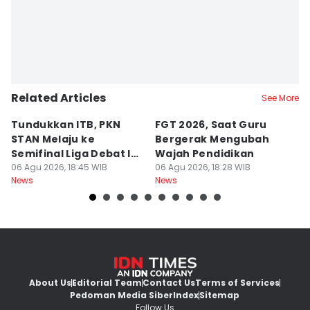
Related Articles
See More
Tundukkan ITB, PKN
FGT 2026, Saat Guru
[
STAN Melaju ke
Bergerak Mengubah
D
Semifinal Liga Debat IDN
Wajah Pendidikan
A
Times 2026
06 Agu 2026, 18:45 WIB
06 Agu 2026, 18:28 WIB
S
06
News
News
Ne
d
About Us
Editorial Team
Contact Us
Terms of Services
Pedoman Media Siber
Index
Sitemap
Follow Us