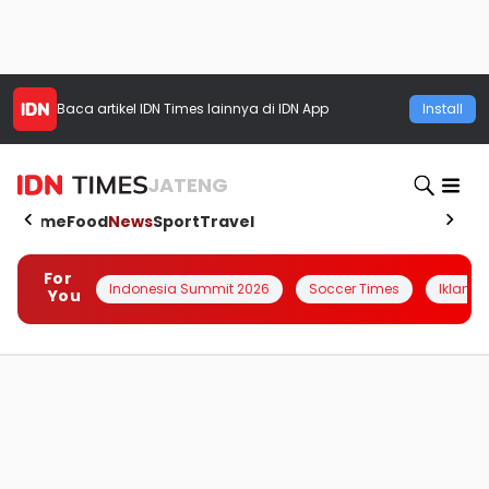
Baca artikel
IDN Times
lainnya di IDN App
Install
JATENG
Home
Food
News
Sport
Travel
For
Indonesia Summit 2026
Soccer Times
Iklanin 
You