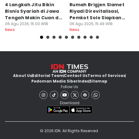
4 Langkah Jitu Bikin
Rumah Brigjen Slamet
T
Bisnis Syariah di Jawa
Riyadi Direvitalisasi,
S
Tengah Makin Cuan dan
Pemkot Solo Siapkan
S
Berkah
06 Agu 2026, 16:00 WIB
Museum Sejarah
06 Agu 2026, 15:48 WIB
o
06
News
News
Ne
About Us
Editorial Team
Contact Us
Terms of Services
Pedoman Media Siber
Index
Sitemap
Follow Us
Download
© 2026 IDN. All Rights Reserved.