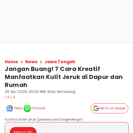
Home
News
Jawa Tengah
Jangan Buang! 7 Cara Kreatif
Manfaatkan Kulit Jeruk di Dapur dan
Rumah
25 Apr 2025, 06:00 WIB
Kota Semarang
L A L A .
News
Channel
Add Us on Google
ilustrasi buah jeruk (pixabay.com/congerdesign)
Intinya Sih