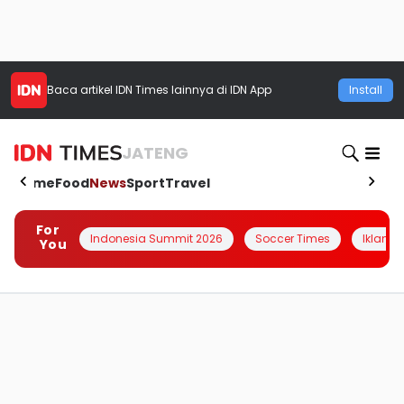
Baca artikel
IDN Times
lainnya di IDN App
Install
JATENG
Home
Food
News
Sport
Travel
For
Indonesia Summit 2026
Soccer Times
Iklanin 
You