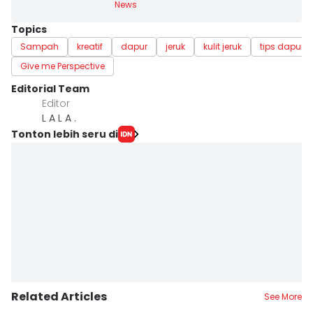
News
Topics
Sampah
kreatif
dapur
jeruk
kulit jeruk
tips dapur
Give me Perspective
Editorial Team
Editor
L A L A .
Tonton lebih seru di
Related Articles
See More