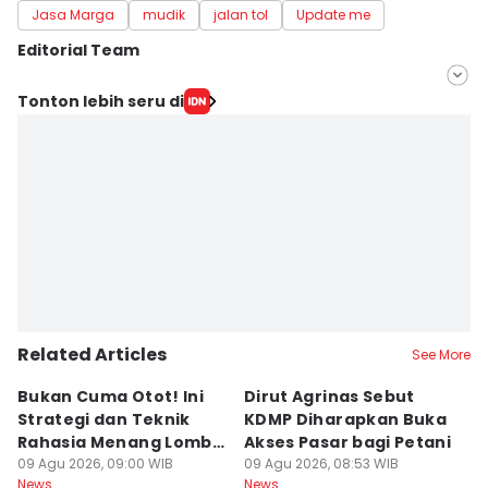
Jasa Marga
mudik
jalan tol
Update me
Editorial Team
Editor
Tonton lebih seru di
Fariz Fardianto
Editor
Bandot Arywono
Related Articles
See More
Bukan Cuma Otot! Ini
Dirut Agrinas Sebut
A
Strategi dan Teknik
KDMP Diharapkan Buka
K
Rahasia Menang Lomba
Akses Pasar bagi Petani
d
Panjat Pinang
09 Agu 2026, 09:00 WIB
09 Agu 2026, 08:53 WIB
S
09
News
News
Ne