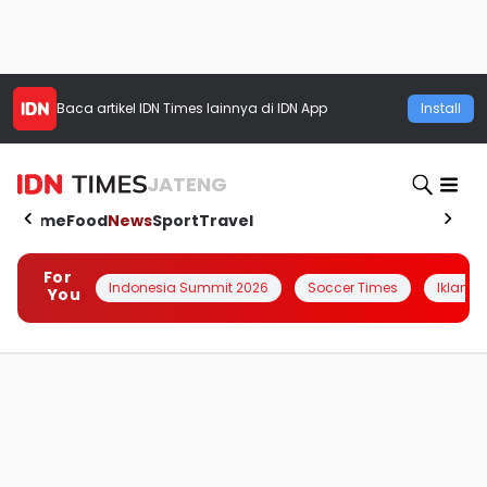
Baca artikel
IDN Times
lainnya di IDN App
Install
JATENG
Home
Food
News
Sport
Travel
For
Indonesia Summit 2026
Soccer Times
Iklanin 
You