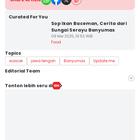
Curated For You
Sop Ikan Baceman, Cerita dari
Sungai Serayu Banyumas
09 Mei 2025, 19:53 WIB
Food
Topics
waisak
jawa tengah
Banyumas
Update me
Editorial Team
Editor
Tonton lebih seru di
Bandot Arywono
Editor
Cokie Sutrisno