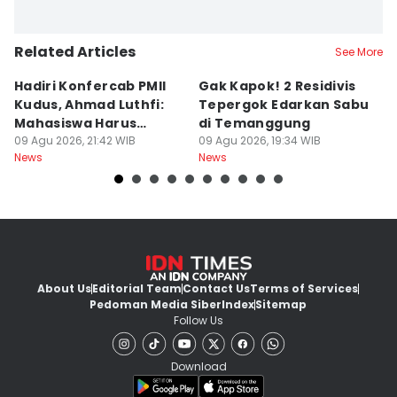
Related Articles
See More
Hadiri Konfercab PMII
Gak Kapok! 2 Residivis
A
Kudus, Ahmad Luthfi:
Tepergok Edarkan Sabu
B
Mahasiswa Harus
di Temanggung
B
Konstruktif
09 Agu 2026, 21:42 WIB
09 Agu 2026, 19:34 WIB
Pe
09
News
News
Ne
F
About Us
Editorial Team
Contact Us
Terms of Services
Pedoman Media Siber
Index
Sitemap
Follow Us
Download