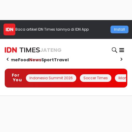
Baca artikel
IDN Times
lainnya di IDN App
Install
JATENG
Home
Food
News
Sport
Travel
For
Indonesia Summit 2026
Soccer Times
Iklanin 
You