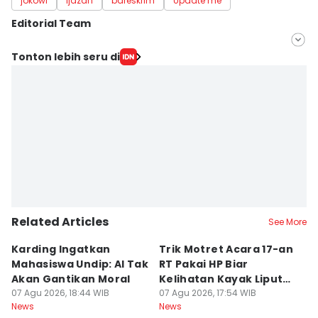
jokowi
ijazah
bareskrim
Update me
Editorial Team
Editor
Tonton lebih seru di
Bandot Arywono
Editor
Larasati Rey
Related Articles
See More
Karding Ingatkan
Trik Motret Acara 17-an
N
Mahasiswa Undip: AI Tak
RT Pakai HP Biar
C
Akan Gantikan Moral
Kelihatan Kayak Liputan
1
07 Agu 2026, 18:44 WIB
Festival Nasional
07 Agu 2026, 17:54 WIB
M
07
News
News
Ne