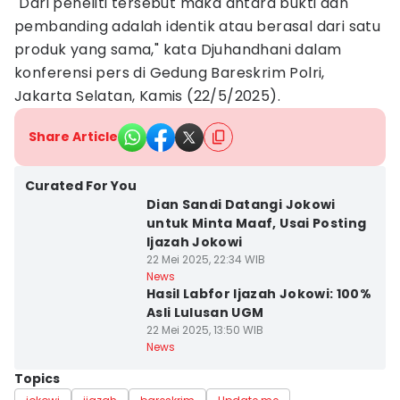
"Dari peneliti tersebut maka antara bukti dan
pembanding adalah identik atau berasal dari satu
produk yang sama," kata Djuhandhani dalam
konferensi pers di Gedung Bareskrim Polri,
Jakarta Selatan, Kamis (22/5/2025).
Share Article
Curated For You
Dian Sandi Datangi Jokowi
untuk Minta Maaf, Usai Posting
Ijazah Jokowi
22 Mei 2025, 22:34 WIB
News
Hasil Labfor Ijazah Jokowi: 100%
Asli Lulusan UGM
22 Mei 2025, 13:50 WIB
News
Topics