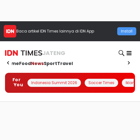
Baca artikel
IDN Times
lainnya di IDN App
Install
JATENG
Home
Food
News
Sport
Travel
For
Indonesia Summit 2026
Soccer Times
Iklanin 
You