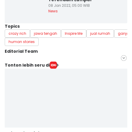
08 Jan 2022, 05:00 WIB
News
Topics
crazy rich
jawa tengah
Inspire Me
jual rumah
ganjar
human stories
Editorial Team
Editor
Tonton lebih seru di
Fariz Fardianto
Editor
Dhana Kencana