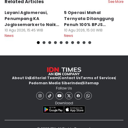
Related Articles
See More
Layani Aglomerasi,
5 Operasi Mahal
Bu
Penumpang KA
Ternyata Ditanggung
Al
Joglosemarkerto Naik
Penuh 100% BPJS
I
10,29 Persen
10 Agu 2026, 15:45 WIB
Kesehatan, Termasuk
10 Agu 2026, 15:00 WIB
Pa
10
News
News
Ne
Pasang Ring Jantung
About Us
Editorial Team
Contact Us
Terms of Services
Pedoman Media Siber
Index
Sitemap
Follow Us
Download