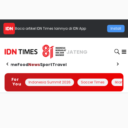
Baca artikel
IDN Times
lainnya di IDN App
Install
JATENG
Home
Food
News
Sport
Travel
For
Indonesia Summit 2026
Soccer Times
Iklanin 
You