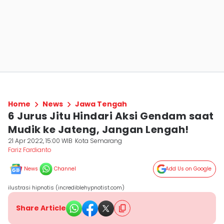
Home
News
Jawa Tengah
6 Jurus Jitu Hindari Aksi Gendam saat
Mudik ke Jateng, Jangan Lengah!
21 Apr 2022, 15:00 WIB
Kota Semarang
Fariz Fardianto
News
Channel
Add Us on Google
ilustrasi hipnotis (incrediblehypnotist.com)
Share Article