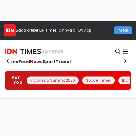
Baca artikel
IDN Times
lainnya di IDN App
Install
JATENG
Home
Food
News
Sport
Travel
For
Indonesia Summit 2026
Soccer Times
Iklanin 
You