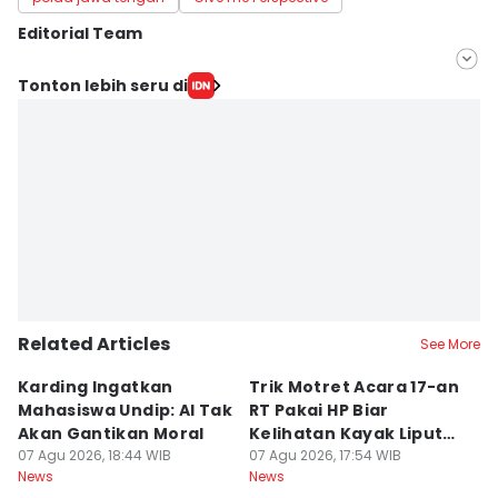
Editorial Team
Editor
Tonton lebih seru di
Fariz Fardianto
Editor
Dhana Kencana
Related Articles
See More
Karding Ingatkan
Trik Motret Acara 17-an
N
Mahasiswa Undip: AI Tak
RT Pakai HP Biar
C
Akan Gantikan Moral
Kelihatan Kayak Liputan
1
07 Agu 2026, 18:44 WIB
Festival Nasional
07 Agu 2026, 17:54 WIB
M
07
News
News
Ne