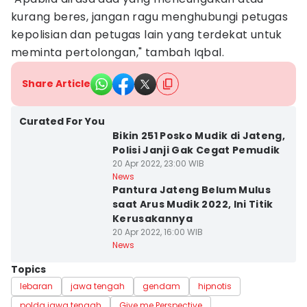
kurang beres, jangan ragu menghubungi petugas
kepolisian dan petugas lain yang terdekat untuk
meminta pertolongan," tambah Iqbal.
Share Article
Curated For You
Bikin 251 Posko Mudik di Jateng,
Polisi Janji Gak Cegat Pemudik
20 Apr 2022, 23:00 WIB
News
Pantura Jateng Belum Mulus
saat Arus Mudik 2022, Ini Titik
Kerusakannya
20 Apr 2022, 16:00 WIB
News
Topics
lebaran
jawa tengah
gendam
hipnotis
polda jawa tengah
Give me Perspective