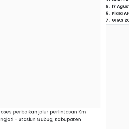
5
.
17 Agus
6
.
Piala A
7
.
GIIAS 2
roses perbaikan jalur perlintasan Km
ngjati - Stasiun Gubug, Kabupaten