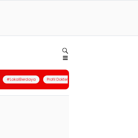
#LokalBerdaya
Profil Dokter
Quiz
Join Community