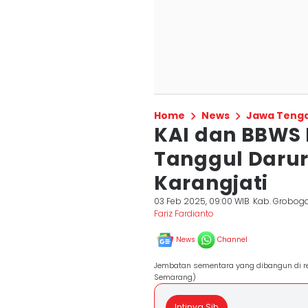
Home
News
Jawa Teng
KAI dan BBWS
Tanggul Darur
Karangjati
03 Feb 2025, 09:00 WIB
Kab. Grobog
Fariz Fardianto
News
Channel
Jembatan sementara yang dibangun di r
Semarang)
Intinya Sih