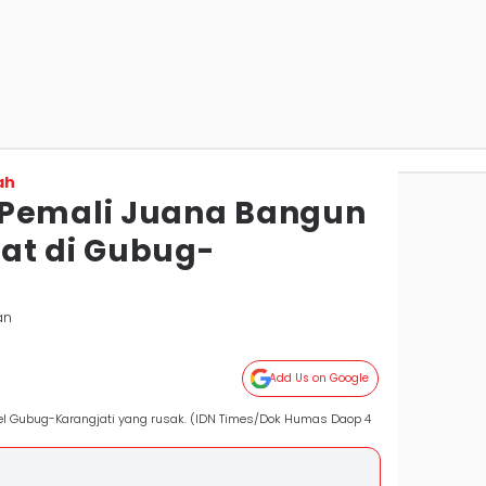
ah
 Pemali Juana Bangun
at di Gubug-
an
Add Us on Google
el Gubug-Karangjati yang rusak. (IDN Times/Dok Humas Daop 4