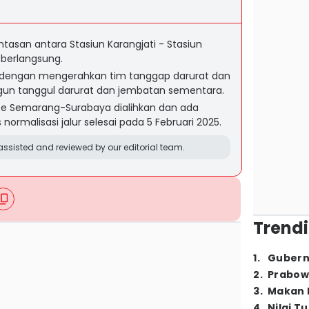
intasan antara Stasiun Karangjati - Stasiun
berlangsung.
an dengan mengerahkan tim tanggap darurat dan
gun tanggul darurat dan jembatan sementara.
ute Semarang-Surabaya dialihkan dan ada
ormalisasi jalur selesai pada 5 Februari 2025.
ssisted and reviewed by our editorial team.
Trendi
1
.
Gubern
2
.
Prabow
3
.
Makan B
4
.
Nilai T