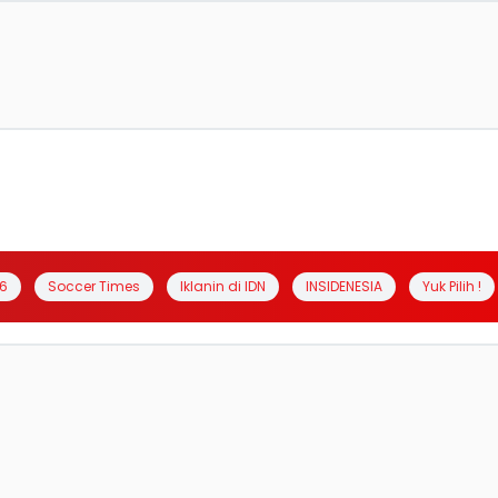
6
Soccer Times
Iklanin di IDN
INSIDENESIA
Yuk Pilih !