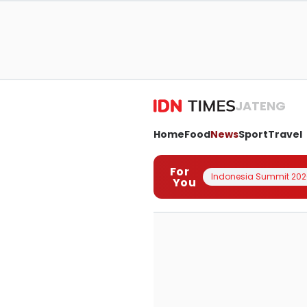
JATENG
Home
Food
News
Sport
Travel
For
Indonesia Summit 202
You