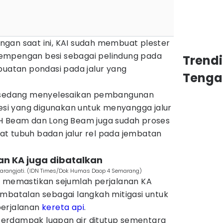
gan saat ini, KAI sudah membuat plester
empengan besi sebagai pelindung pada
Trend
buatan pondasi pada jalur yang
Tenga
 ini sedang menyelesaikan pembangunan
i yang digunakan untuk menyangga jalur
 H Beam dan Long Beam juga sudah proses
t tubuh badan jalur rel pada jembatan
an KA juga dibatalkan
-Karangjati. (IDN Times/Dok Humas Daop 4 Semarang)
a memastikan sejumlah perjalanan KA
embatalan sebagai langkah mitigasi untuk
perjalanan
kereta api
.
g terdampak luapan air ditutup sementara