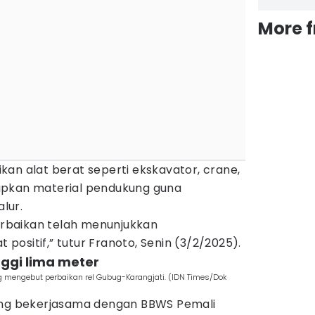
More 
an alat berat seperti ekskavator, crane,
apkan material pendukung guna
lur.
perbaikan telah menunjukkan
ositif,” tutur Franoto, Senin (3/2/2025).
nggi lima meter
 mengebut perbaikan rel Gubug-Karangjati. (IDN Times/Dok
yang bekerjasama dengan BBWS Pemali