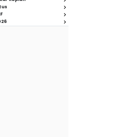
tus
FF
026