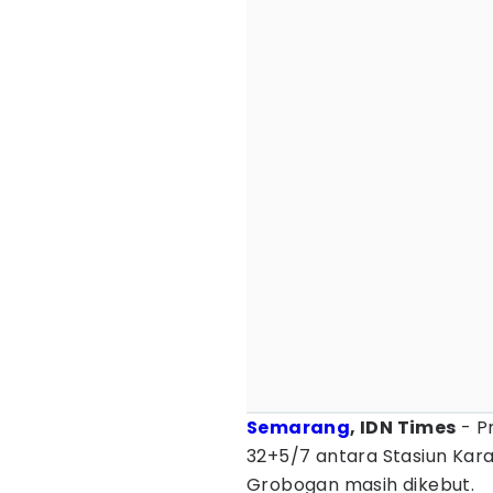
Semarang
, IDN Times
- P
32+5/7 antara Stasiun Kara
Grobogan masih dikebut.