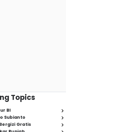
ng Topics
ur BI
o Subianto
ergizi Gratis
ukar Rupiah