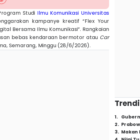
Program Studi
Ilmu Komunikasi
Universitas
ggarakan kampanye kreatif “Flex Your
 Digital Bersama Ilmu Komunikasi”. Rangkaian
wasan bebas kendaraan bermotor atau
Car
ma, Semarang, Minggu (28/6/2026).
Trendi
1
.
Gubern
2
.
Prabow
3
.
Makan B
4
.
Nilai T