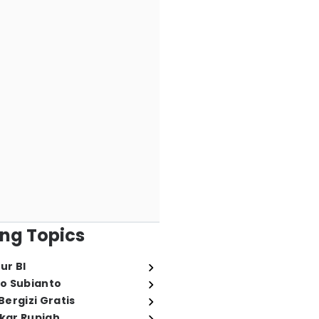
ng Topics
ur BI
o Subianto
ergizi Gratis
ukar Rupiah