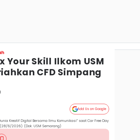
ah
 Your Skill Ilkom USM
iahkan CFD Simpang
g
Add Us on Google
 Dunia Kreatif Digital Bersama Ilmu Komunikasi” saat Car Free Day
 (28/6/2026). (Dok. USM Semarang)