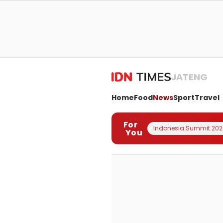
JATENG
Home
Food
News
Sport
Travel
For
Indonesia Summit 202
You