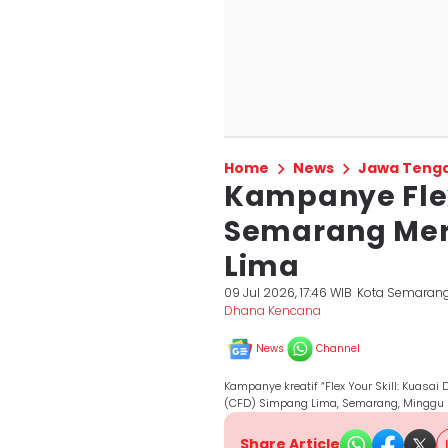
Home
News
Jawa Teng
Kampanye Flex
Semarang Mer
Lima
09 Jul 2026, 17:46 WIB
Kota Semaran
Dhana Kencana
News
Channel
Kampanye kreatif “Flex Your Skill: Kuasai
(CFD) Simpang Lima, Semarang, Minggu
Share Article