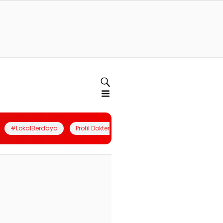
#LokalBerdaya
Profil Dokter
Quiz
Join Community