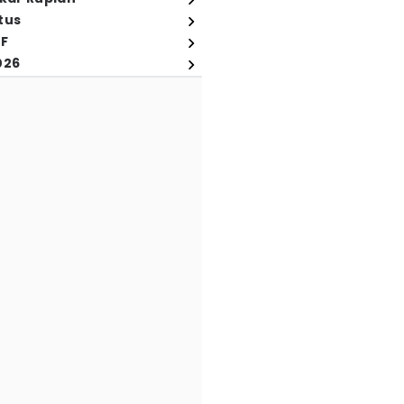
tus
FF
026