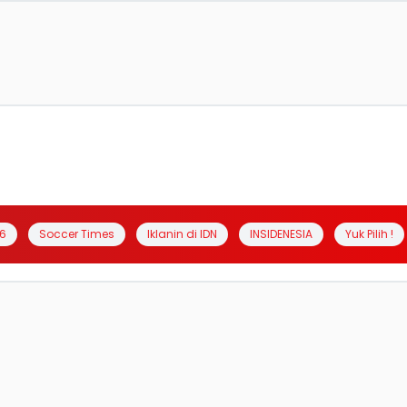
6
Soccer Times
Iklanin di IDN
INSIDENESIA
Yuk Pilih !