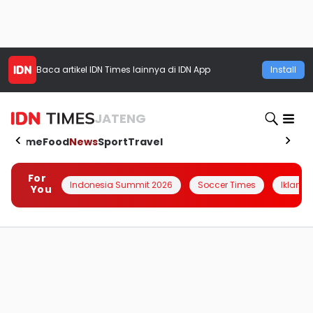
Baca artikel
IDN Times
lainnya di IDN App
Install
JATENG
Home
Food
News
Sport
Travel
For
Indonesia Summit 2026
Soccer Times
Iklanin 
You