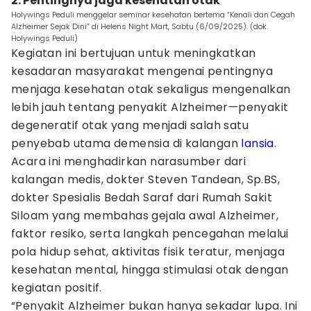
2. Pentingnya jaga kesehatan otak
Holywings Peduli menggelar seminar kesehatan bertema “Kenali dan Cegah
Alzheimer Sejak Dini” di Helens Night Mart, Sabtu (6/09/2025). (dok.
Holywings Peduli)
Kegiatan ini bertujuan untuk meningkatkan
kesadaran masyarakat mengenai pentingnya
menjaga kesehatan otak sekaligus mengenalkan
lebih jauh tentang penyakit Alzheimer—penyakit
degeneratif otak yang menjadi salah satu
penyebab utama demensia di kalangan
lansia
.
Acara ini menghadirkan narasumber dari
kalangan medis, dokter Steven Tandean, Sp.BS,
dokter Spesialis Bedah Saraf dari Rumah Sakit
Siloam yang membahas gejala awal Alzheimer,
faktor resiko, serta langkah pencegahan melalui
pola hidup sehat, aktivitas fisik teratur, menjaga
kesehatan mental, hingga stimulasi otak dengan
kegiatan positif.
“Penyakit Alzheimer bukan hanya sekadar lupa. Ini