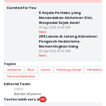
Curated For You
6 Gejala Perilaku yang
Menandakan Alzheimer Dini,
Waspadai Sejak Awal!
19 Agu 2025, 10:30 WIB
News
289 Lansia di Jateng Alzheimer:
Pengaruh Hedonisme,
Mementingkan Uang
23 Sep 2022, 16:00 WIB
News
Topics
alzheimer
Pikun
Lansia
Holywings Group
Pemeriksaan
Seminar Kesehatan
Editorial Team
Editor
Bandot Arywono
Tonton lebih seru di