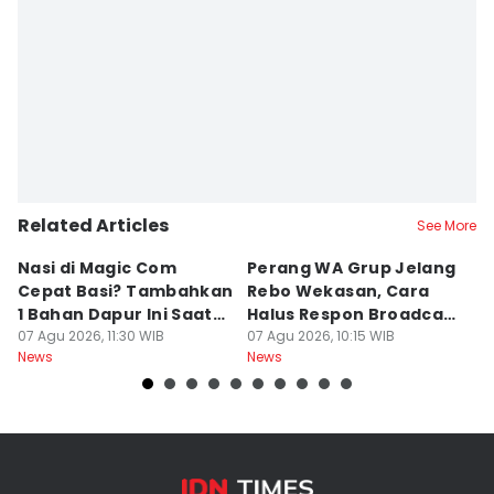
Related Articles
See More
Nasi di Magic Com
Perang WA Grup Jelang
C
Cepat Basi? Tambahkan
Rebo Wekasan, Cara
Di
1 Bahan Dapur Ini Saat
Halus Respon Broadcast
B
Menanak, Awet 2 Hari
07 Agu 2026, 11:30 WIB
Parno
07 Agu 2026, 10:15 WIB
D
07
News
News
Ne