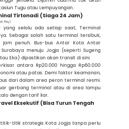
nggir jendela. Dijamin tidurmu tak akan
Stasiun Tugu atau Lempuyangan.
minal Tirtonadi (Siaga 24 Jam)
ati Rey)
 yang selalu ada setiap saat, Terminal
ya. Sebagai salah satu terminal tersibuk,
4 jam penuh. Bus-bus Antar Kota Antar
h Surabaya menuju Jogja (seperti Sugeng
u Eka) dipastikan akan transit di sini.
erkisar antara Rp20.000 hingga Rp60.000
ekonomi atau patas. Demi faktor keamanan,
bus dari dalam area peron terminal resmi.
uar gerbang terminal atau di area lampu
lo dengan tarif liar.
ravel Eksekutif (Bisa Turun Tengah
i titik-titik strategis Kota Jogja tanpa perlu