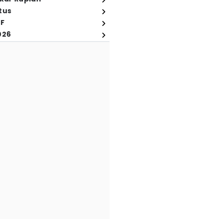
tus
FF
026