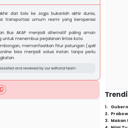
akhir dari Solo ke Jogja bukanlah akhir dunia,
si transportasi umum resmi yang beroperasi
an Bus AKAP menjadi alternatif paling aman
g untuk menembus perjalanan lintas kota.
rombongan, memanfaatkan fitur patungan (
split
online
bisa menjadi solusi instan tanpa perlu
gkatan.
ssisted and reviewed by our editorial team.
Trendi
1
.
Gubern
2
.
Prabow
3
.
Makan B
4
.
Nilai T