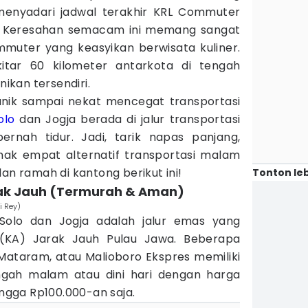
menyadari jadwal terakhir KRL Commuter
! Keresahan semacam ini memang sangat
muter yang keasyikan berwisata kuliner.
tar 60 kilometer antarkota di tengah
kan tersendiri.
nik sampai nekat mencegat transportasi
olo
dan Jogja berada di jalur transportasi
rnah tidur. Jadi, tarik napas panjang,
mak empat alternatif transportasi malam
an ramah di kantong berikut ini!
Tonton leb
arak Jauh (Termurah & Aman)
i Rey)
Solo dan Jogja adalah jalur emas yang
i (KA) Jarak Jauh Pulau Jawa. Beberapa
 Mataram, atau Malioboro Ekspres memiliki
ngah malam atau dini hari dengan harga
ingga Rp100.000-an saja.