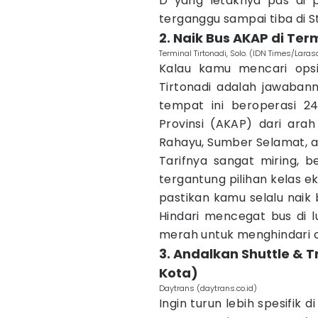
D yang letaknya pas di pi
terganggu sampai tiba di 
2. Naik Bus AKAP di Ter
Terminal Tirtonadi, Solo. (IDN Times/Laras
Kalau kamu mencari opsi
Tirtonadi adalah jawabann
tempat ini beroperasi 2
Provinsi (AKAP) dari ara
Rahayu, Sumber Selamat, ata
Tarifnya sangat miring, b
tergantung pilihan kelas 
pastikan kamu selalu naik 
Hindari mencegat bus di l
merah untuk menghindari ca
3. Andalkan Shuttle & T
Kota)
Daytrans (daytrans.co.id)
Ingin turun lebih spesifik d