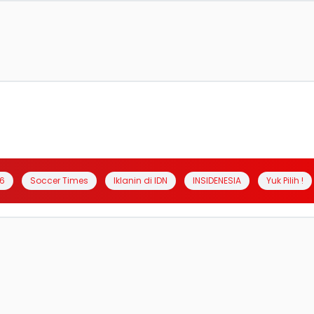
6
Soccer Times
Iklanin di IDN
INSIDENESIA
Yuk Pilih !