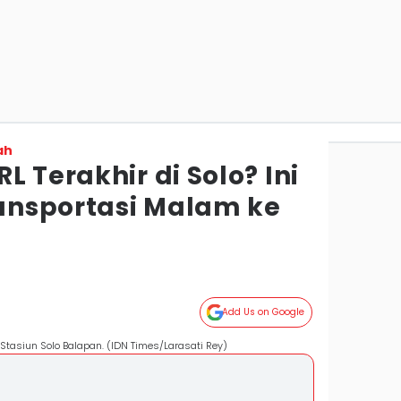
ah
L Terakhir di Solo? Ini
ransportasi Malam ke
Add Us on Google
 Stasiun Solo Balapan. (IDN Times/Larasati Rey)