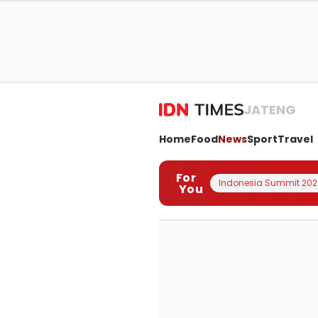
JATENG
Home
Food
News
Sport
Travel
For
Indonesia Summit 202
You