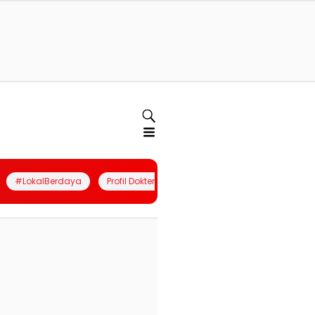
#LokalBerdaya
Profil Dokter
Quiz
Join Community