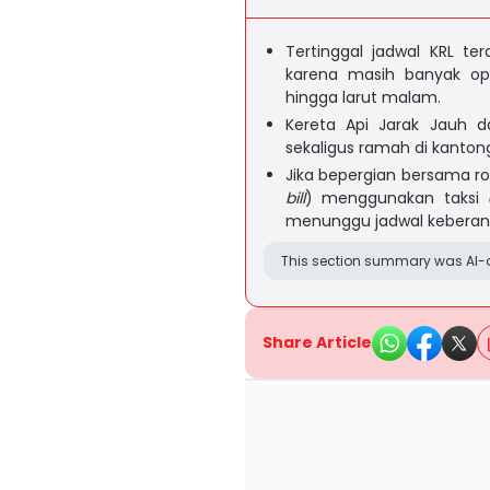
Tertinggal jadwal KRL ter
karena masih banyak op
hingga larut malam.
Kereta Api Jarak Jauh d
sekaligus ramah di kanton
Jika bepergian bersama 
bill
) menggunakan taksi
menunggu jadwal keberan
This section summary was AI-a
Share Article