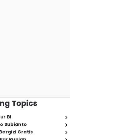
ng Topics
ur BI
o Subianto
ergizi Gratis
ukar Rupiah