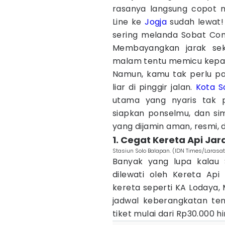
rasanya langsung copot 
Line ke
Jogja
sudah lewat
sering melanda Sobat Com
Membayangkan jarak seki
malam tentu memicu kepani
Namun, kamu tak perlu pa
liar di pinggir jalan.
Kota S
utama yang nyaris tak pe
siapkan ponselmu, dan si
yang dijamin aman, resmi, d
1. Cegat Kereta Api J
Stasiun Solo Balapan. (IDN Times/Larasat
Banyak yang lupa kalau 
dilewati oleh Kereta Ap
kereta seperti KA Lodaya,
jadwal keberangkatan te
tiket mulai dari Rp30.000 h