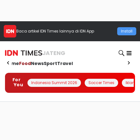
Baca artikel
IDN Times
lainnya di IDN App
Install
JATENG
Home
Food
News
Sport
Travel
For
Indonesia Summit 2026
Soccer Times
Iklanin 
You