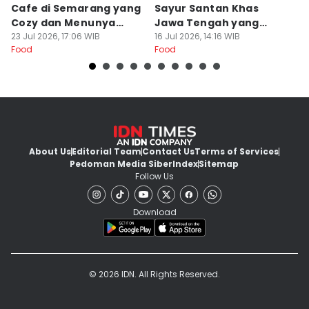
Cafe di Semarang yang
Sayur Santan Khas
S
Cozy dan Menunya
Jawa Tengah yang
S
Yummy
23 Jul 2026, 17:06 WIB
Gurih Nikmat!
16 Jul 2026, 14:16 WIB
d
16
Food
Food
Fo
About Us
Editorial Team
Contact Us
Terms of Services
Pedoman Media Siber
Index
Sitemap
Follow Us
Download
© 2026 IDN. All Rights Reserved.