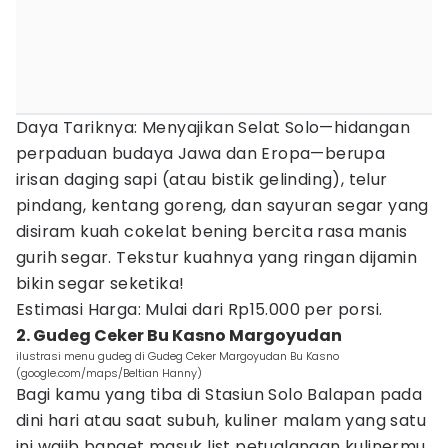
Daya Tariknya: Menyajikan Selat Solo—hidangan
perpaduan budaya Jawa dan Eropa—berupa
irisan daging sapi (atau bistik gelinding), telur
pindang, kentang goreng, dan sayuran segar yang
disiram kuah cokelat bening bercita rasa manis
gurih segar. Tekstur kuahnya yang ringan dijamin
bikin segar seketika!
Estimasi Harga: Mulai dari Rp15.000 per porsi.
2. Gudeg Ceker Bu Kasno Margoyudan
ilustrasi menu gudeg di Gudeg Ceker Margoyudan Bu Kasno
(google.com/maps/Beltian Hanny)
Bagi kamu yang tiba di Stasiun Solo Balapan pada
dini hari atau saat subuh, kuliner malam yang satu
ini wajib banget masuk list petualangan kulinermu.