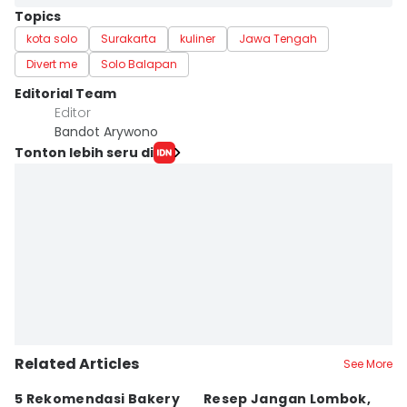
Topics
kota solo
Surakarta
kuliner
Jawa Tengah
Divert me
Solo Balapan
Editorial Team
Editor
Bandot Arywono
Tonton lebih seru di
Related Articles
See More
5 Rekomendasi Bakery
Resep Jangan Lombok,
5