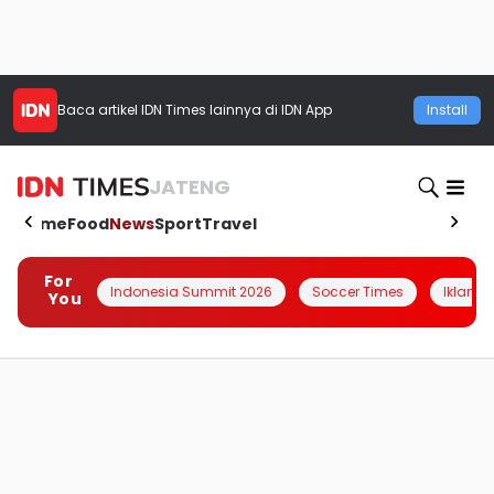
Baca artikel
IDN Times
lainnya di IDN App
Install
JATENG
Home
Food
News
Sport
Travel
For
Indonesia Summit 2026
Soccer Times
Iklanin 
You