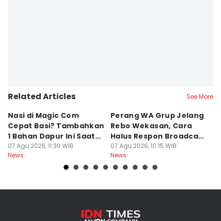
Related Articles
See More
Nasi di Magic Com
Perang WA Grup Jelang
C
Cepat Basi? Tambahkan
Rebo Wekasan, Cara
Di
1 Bahan Dapur Ini Saat
Halus Respon Broadcast
B
Menanak, Awet 2 Hari
07 Agu 2026, 11:30 WIB
Parno
07 Agu 2026, 10:15 WIB
D
07
News
News
Ne