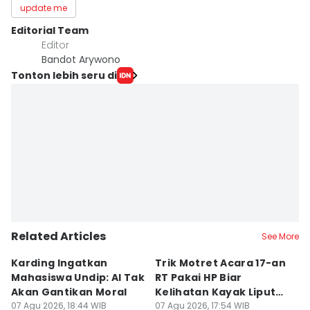
update me
Editorial Team
Editor
Bandot Arywono
Tonton lebih seru di
Related Articles
See More
Karding Ingatkan
Trik Motret Acara 17-an
N
Mahasiswa Undip: AI Tak
RT Pakai HP Biar
C
Akan Gantikan Moral
Kelihatan Kayak Liputan
1
07 Agu 2026, 18:44 WIB
Festival Nasional
07 Agu 2026, 17:54 WIB
M
07