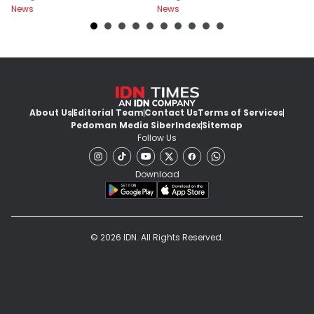
News
News
Ne
About Us
Editorial Team
Contact Us
Terms of Services
Pedoman Media Siber
Index
Sitemap
Follow Us
Download
© 2026 IDN. All Rights Reserved.