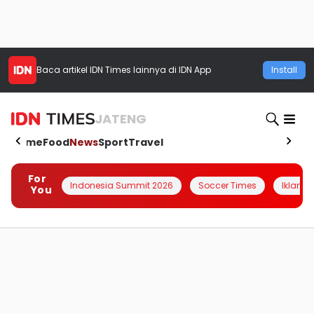
Baca artikel
IDN Times
lainnya di IDN App
Install
JATENG
Home
Food
News
Sport
Travel
For
Indonesia Summit 2026
Soccer Times
Iklanin 
You