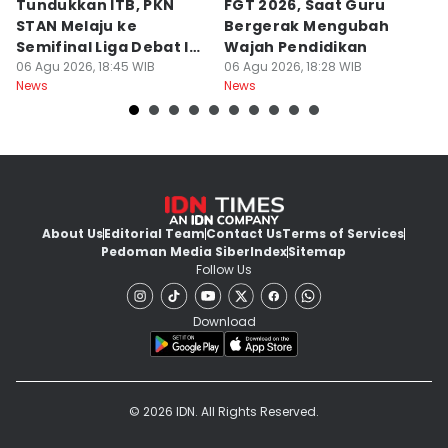
Tundukkan ITB, PKN
FGT 2026, Saat Guru
[
STAN Melaju ke
Bergerak Mengubah
D
Semifinal Liga Debat IDN
Wajah Pendidikan
A
Times 2026
06 Agu 2026, 18:45 WIB
06 Agu 2026, 18:28 WIB
S
06
News
News
Ne
d
About Us
Editorial Team
Contact Us
Terms of Services
Pedoman Media Siber
Index
Sitemap
Follow Us
Download
© 2026 IDN. All Rights Reserved.