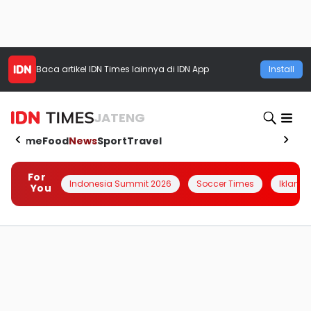
Baca artikel
IDN Times
lainnya di IDN App
Install
JATENG
Home
Food
News
Sport
Travel
For
Indonesia Summit 2026
Soccer Times
Iklanin 
You