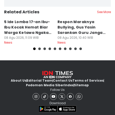
Related Articles
See More
5 Ide Lomba 17-an Ibu-
Respon Maraknya
T
Ibu Kocak Hemat Biar
Bullying, Gus Yasin
W
Warga Ketawa Ngakak
Sarankan Guru Jangan
S
Pas Hari Kemerdekaan
08 Agu 2026, 11:09 WIB
Bebani Siswa
08 Agu 2026, 10:40 WIB
P
08
News
News
Ne
R
About Us
Editorial Team
Contact Us
Terms of Services
Pedoman Media Siber
Index
Sitemap
Follow Us
Download