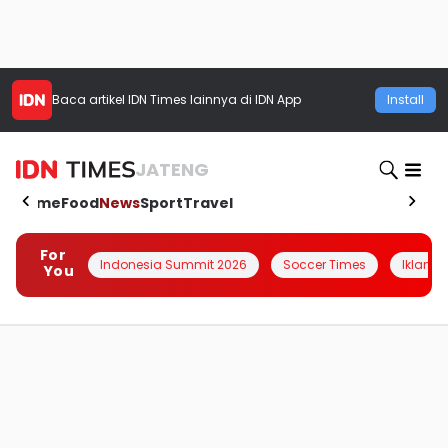
Baca artikel
IDN Times
lainnya di IDN App
Install
JATENG
Home
Food
News
Sport
Travel
For
Indonesia Summit 2026
Soccer Times
Iklanin 
You