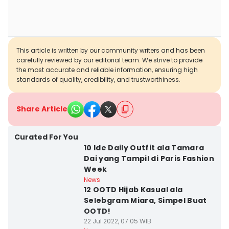
This article is written by our community writers and has been
carefully reviewed by our editorial team. We strive to provide
the most accurate and reliable information, ensuring high
standards of quality, credibility, and trustworthiness.
Share Article
Curated For You
10 Ide Daily Outfit ala Tamara
Dai yang Tampil di Paris Fashion
Week
News
12 OOTD Hijab Kasual ala
Selebgram Miara, Simpel Buat
OOTD!
22 Jul 2022, 07:05 WIB