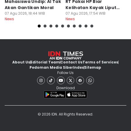
Mahasiswa Undip: AI Tak
RT Pakai HP Biar
C
Akan Gantikan Moral
Kelihatan Kayak Liputan
1
07 Agu 2026, 18:44 WIB
Festival Nasional
07 Agu 2026, 17:54 WIB
M
07
News
News
Ne
About Us
Editorial Team
Contact Us
Terms of Services
Pedoman Media Siber
Index
Sitemap
Follow Us
Download
© 2026 IDN. All Rights Reserved.