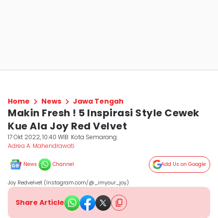
Home
News
Jawa Tengah
Makin Fresh ! 5 Inspirasi Style Cewek
Kue Ala Joy Red Velvet
17 Okt 2022, 10:40 WIB
Kota Semarang
Adrea A. Mahendrawati
News
Channel
Add Us on Google
Joy Redvelvet (Instagram.com/@_imyour_joy)
Share Article