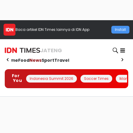
Baca artikel
IDN Times
lainnya di IDN App
Install
JATENG
Home
Food
News
Sport
Travel
For
Indonesia Summit 2026
Soccer Times
Iklanin 
You