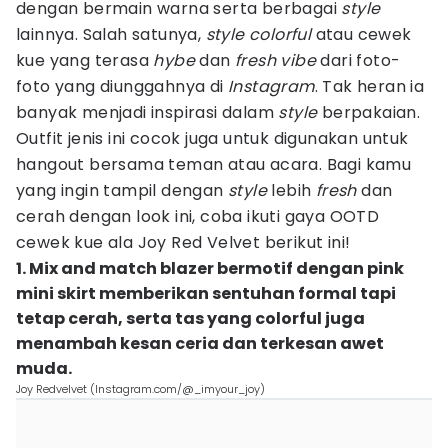
dengan bermain warna serta berbagai
style
lainnya. Salah satunya,
style colorful
atau cewek
kue yang terasa
hybe
dan
fresh
vibe
dari foto-
foto yang diunggahnya di
Instagram
. Tak heran ia
banyak menjadi inspirasi dalam
style
berpakaian.
Outfit jenis ini cocok juga untuk digunakan untuk
hangout bersama teman atau acara. Bagi kamu
yang ingin tampil dengan
style
lebih
fresh
dan
cerah dengan look ini, coba ikuti gaya OOTD
cewek kue ala Joy Red Velvet berikut ini!
1. Mix and match blazer bermotif dengan pink
mini skirt memberikan sentuhan formal tapi
tetap cerah, serta tas yang colorful juga
menambah kesan ceria dan terkesan awet
muda.
Joy Redvelvet (Instagram.com/@_imyour_joy)