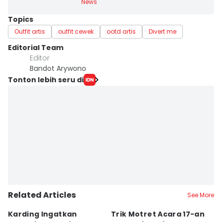
News
Topics
Outfit artis
outfit cewek
ootd artis
Divert me
Editorial Team
Editor
Bandot Arywono
Tonton lebih seru di
Related Articles
See More
Karding Ingatkan
Trik Motret Acara 17-an
N