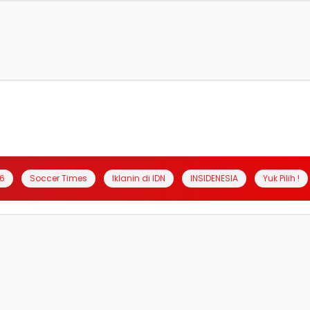
6
Soccer Times
Iklanin di IDN
INSIDENESIA
Yuk Pilih !