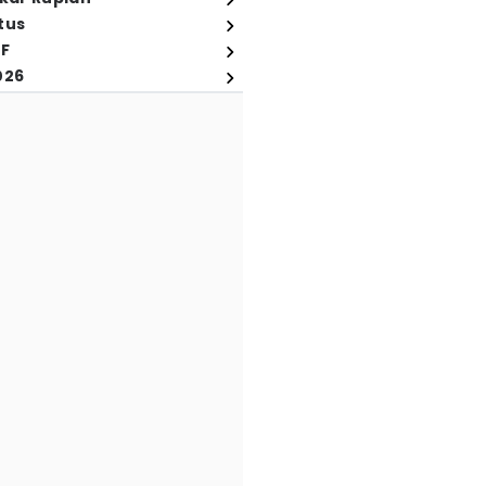
tus
FF
026