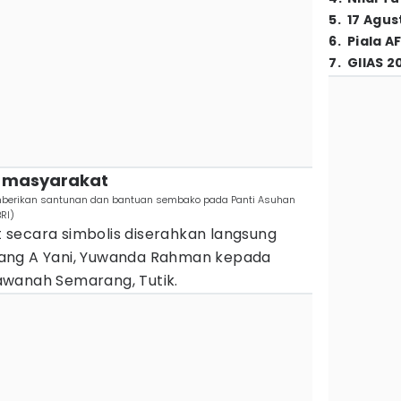
5
.
17 Agus
6
.
Piala A
7
.
GIIAS 2
a masyarakat
mberikan santunan dan bantuan sembako pada Panti Asuhan
RI)
secara simbolis diserahkan langsung
ang A Yani, Yuwanda Rahman kepada
awanah Semarang, Tutik.