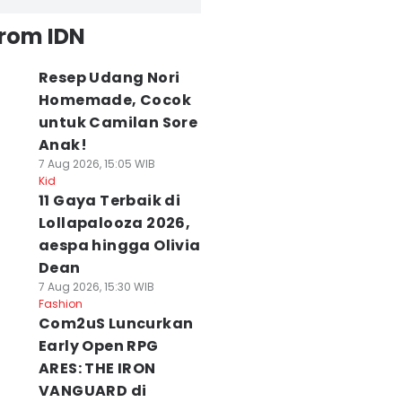
from IDN
Resep Udang Nori
Homemade, Cocok
untuk Camilan Sore
Anak!
7 Aug 2026, 15:05 WIB
Kid
11 Gaya Terbaik di
Lollapalooza 2026,
aespa hingga Olivia
Dean
7 Aug 2026, 15:30 WIB
Fashion
Com2uS Luncurkan
Early Open RPG
ARES: THE IRON
VANGUARD di