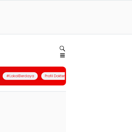
#LokalBerdaya
Profil Dokter
Quiz
Join Community