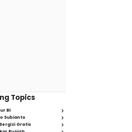
ng Topics
ur BI
o Subianto
ergizi Gratis
ukar Rupiah