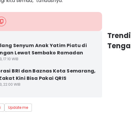
i kita semua," tandasnya.
Trend
Tenga
ang Senyum Anak Yatim Piatu di
ongan Lewat Sembako Ramadan
3, 17:10 WIB
rasi BRI dan Baznas Kota Semarang,
Zakat Kini Bisa Pakai QRIS
3, 22:00 WIB
i
Update me