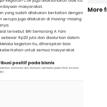
ai kegiatan CSR juga dilaksanakan baik itu
erdayaan masyarakat.
More 
an yang sudah dilakukan berkaitan dengan
tan serupa juga dilakukan di masing-masing
anya.
ial tersebut BRI Semarang A Yani
sebesar Rp20 juta dan disalurkan dalam
lalui kegiatan itu, diharapkan bisa
keberkahan untuk semua masyarakat
ibusi positif pada bisnis
mberikan santunan dan bantuan sembako pada Panti Asuhan
RI)