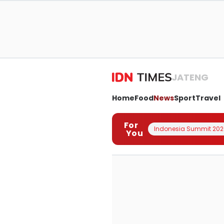
JATENG
Home
Food
News
Sport
Travel
For
Indonesia Summit 202
You