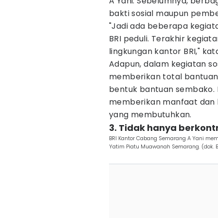
A Yani. Sebelumnya, berbag
bakti sosial maupun pemb
"Jadi ada beberapa kegiat
BRI peduli. Terakhir kegia
lingkungan kantor BRI," kat
Adapun, dalam kegiatan sos
memberikan total bantuan 
bentuk bantuan sembako. Me
memberikan manfaat dan 
yang membutuhkan.
3. Tidak hanya berkontr
BRI Kantor Cabang Semarang A Yani me
Yatim Piatu Muawanah Semarang. (dok. B