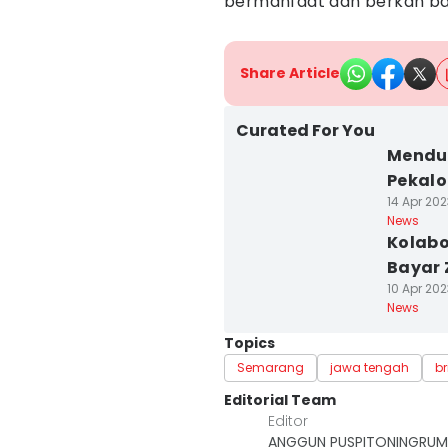
bermanfaat dan berkah bag
Share Article
Curated For You
Mendul
Pekal
14 Apr 202
News
Kolabo
Bayar 
10 Apr 202
News
Topics
Semarang
jawa tengah
br
Editorial Team
Editor
ANGGUN PUSPITONINGRUM