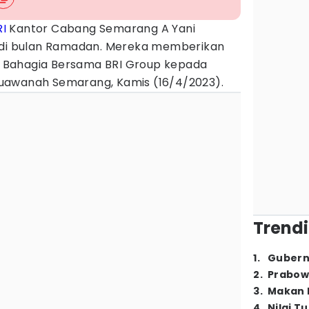
RI
Kantor Cabang Semarang A Yani
l di bulan Ramadan. Mereka memberikan
 Bahagia Bersama BRI Group kepada
uawanah Semarang, Kamis (16/4/2023).
Trendi
1
.
Gubern
2
.
Prabow
3
.
Makan B
4
.
Nilai T