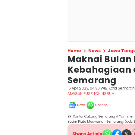
Home
News
Jawa Teng
Maknai Bulan 
Kebahagiaan d
Semarang
16 Apr 2023, 04:30 WIB
Kota Semaran
ANGGUN PUSPITONINGRUM
News
Channel
BRI Kantor Cabang Semarang A Yani me
Yatim Piatu Muawanah Semarang. (dok. B
Share Article