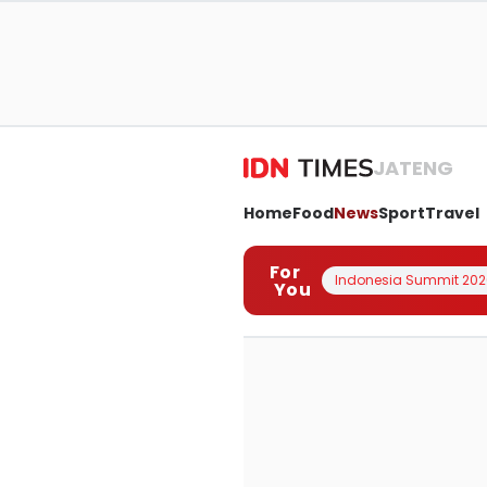
JATENG
Home
Food
News
Sport
Travel
For
Indonesia Summit 202
You