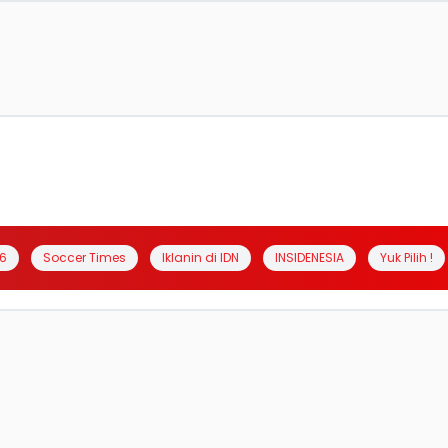
6
Soccer Times
Iklanin di IDN
INSIDENESIA
Yuk Pilih !