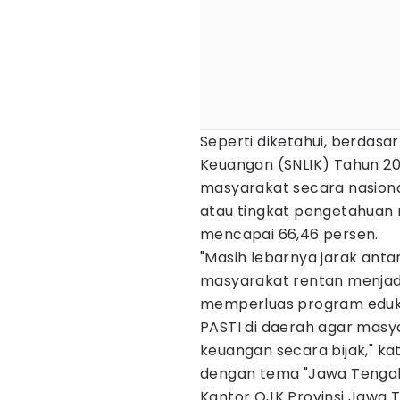
Seperti diketahui, berdasark
Keuangan (SNLIK) Tahun 202
masyarakat secara nasional
atau tingkat pengetahuan
mencapai 66,46 persen.
"Masih lebarnya jarak antar
masyarakat rentan menjadi
memperluas program eduka
PASTI di daerah agar mas
keuangan secara bijak," k
dengan tema "Jawa Tengah B
Kantor OJK Provinsi Jawa 