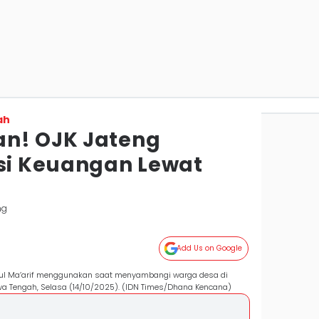
ah
an! OJK Jateng
asi Keuangan Lewat
ng
Add Us on Google
ul Ma’arif menggunakan saat menyambangi warga desa di
wa Tengah, Selasa (14/10/2025). (IDN Times/Dhana Kencana)