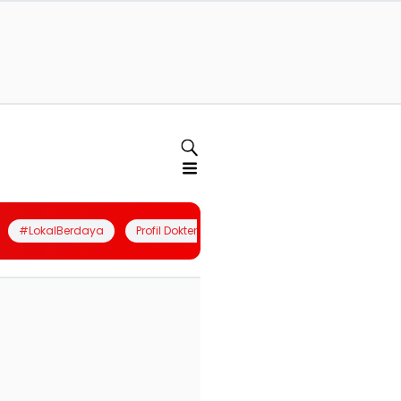
#LokalBerdaya
Profil Dokter
Quiz
Join Community