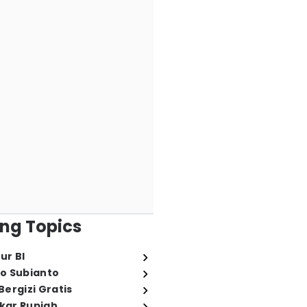
ng Topics
ur BI
o Subianto
ergizi Gratis
ukar Rupiah