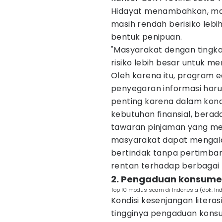
Hidayat menambahkan, masy
masih rendah berisiko lebi
bentuk penipuan.
"Masyarakat dengan tingkat
risiko lebih besar untuk m
Oleh karena itu, program e
penyegaran informasi harus
penting karena dalam kondi
kebutuhan finansial, berad
tawaran pinjaman yang me
masyarakat dapat mengala
bertindak tanpa pertimba
rentan terhadap berbagai 
2. Pengaduan konsume
Top 10 modus scam di Indonesia (dok. In
Kondisi kesenjangan literas
tingginya pengaduan kons