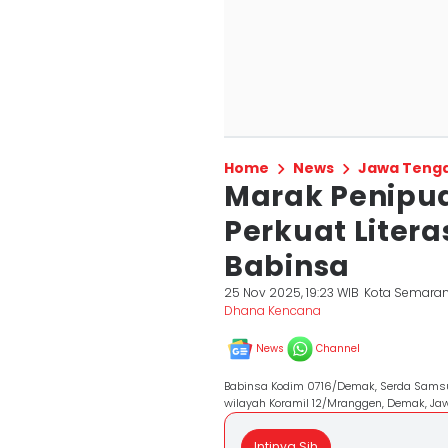
Home
News
Jawa Teng
Marak Penipu
Perkuat Liter
Babinsa
25 Nov 2025, 19:23 WIB
Kota Semara
Dhana Kencana
News
Channel
Babinsa Kodim 0716/Demak, Serda Sams
wilayah Koramil 12/Mranggen, Demak, Ja
Intinya Sih