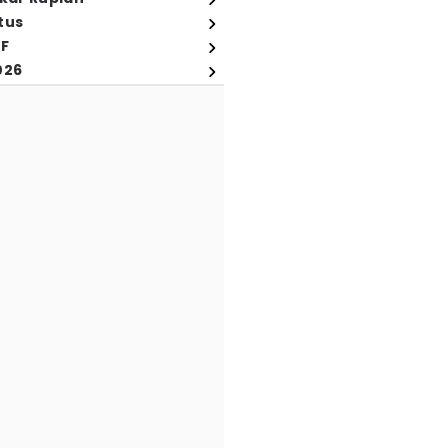
tus
FF
026