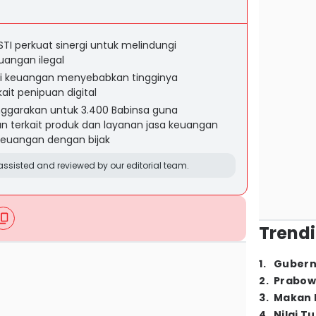
TI perkuat sinergi untuk melindungi
uangan ilegal
asi keuangan menyebabkan tingginya
it penipuan digital
lenggarakan untuk 3.400 Babinsa guna
terkait produk dan layanan jasa keuangan
euangan dengan bijak
ssisted and reviewed by our editorial team.
Trendi
1
.
Gubern
2
.
Prabow
3
.
Makan B
4
.
Nilai T