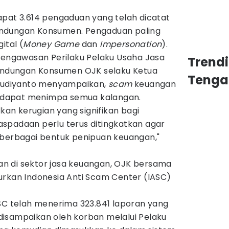
apat 3.614 pengaduan yang telah dicatat
rlindungan Konsumen. Pengaduan paling
ital (
Money Game
dan
Impersonation
).
 Pengawasan Perilaku Pelaku Usaha Jasa
Trend
lindungan Konsumen OJK selaku Ketua
Tenga
 Hudiyanto menyampaikan,
scam
keuangan
di dapat menimpa semua kalangan.
n kerugian yang signifikan bagi
spadaan perlu terus ditingkatkan agar
 berbagai bentuk penipuan keuangan,"
n di sektor jasa keuangan, OJK bersama
urkan Indonesia Anti Scam Center (IASC)
ASC telah menerima 323.841 laporan yang
n disampaikan oleh korban melalui Pelaku