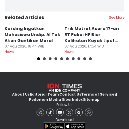
Related Articles
See More
Karding Ingatkan
Trik Motret Acara 17-an
N
Mahasiswa Undip: AI Tak
RT Pakai HP Biar
C
Akan Gantikan Moral
Kelihatan Kayak Liputan
1
07 Agu 2026, 18:44 WIB
Festival Nasional
07 Agu 2026, 17:54 WIB
M
07
News
News
Ne
About Us
Editorial Team
Contact Us
Terms of Services
Pedoman Media Siber
Index
Sitemap
Follow Us
Download