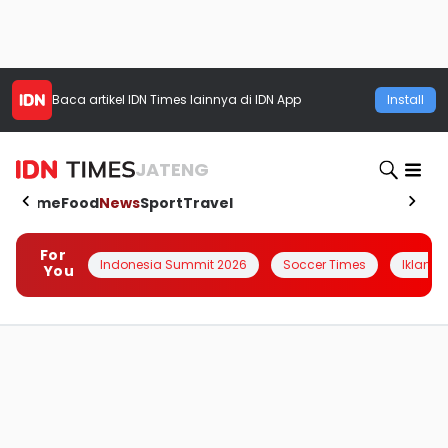
Baca artikel
IDN Times
lainnya di IDN App
Install
JATENG
Home
Food
News
Sport
Travel
For
Indonesia Summit 2026
Soccer Times
Iklanin 
You