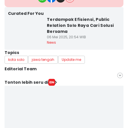
Curated For You
Terdampak Efisiensi, Public
Relation Solo Raya Cari Solusi
Bersama
06 Mei 2025, 20:54 WIB
News
Topics
kota solo
jawa tengah
Update me
Editorial Team
Editor
Tonton lebih seru di
Bandot Arywono
Editor
Larasati Rey