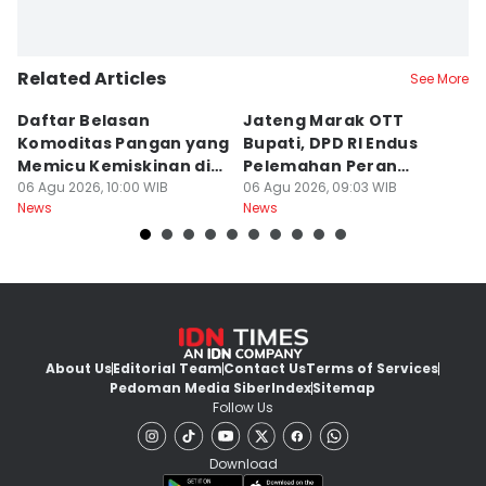
Related Articles
See More
Daftar Belasan
Jateng Marak OTT
B
Komoditas Pangan yang
Bupati, DPD RI Endus
F
Memicu Kemiskinan di
Pelemahan Peran
K
Jawa Tengah
06 Agu 2026, 10:00 WIB
Inspektorat
06 Agu 2026, 09:03 WIB
06
News
News
Ne
About Us
Editorial Team
Contact Us
Terms of Services
Pedoman Media Siber
Index
Sitemap
Follow Us
Download