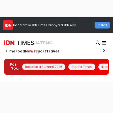
Baca artikel
IDN Times
lainnya di IDN App
Install
JATENG
Home
Food
News
Sport
Travel
For
Indonesia Summit 2026
Soccer Times
Iklanin 
You