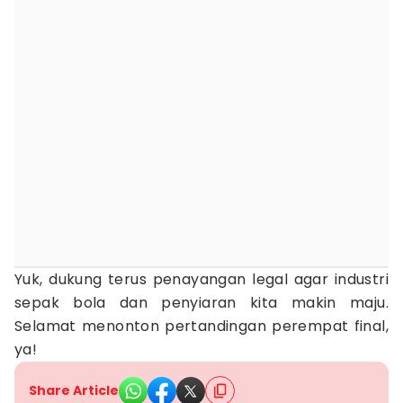
Yuk, dukung terus penayangan legal agar industri
sepak bola dan penyiaran kita makin maju.
Selamat menonton pertandingan perempat final,
ya!
Share Article