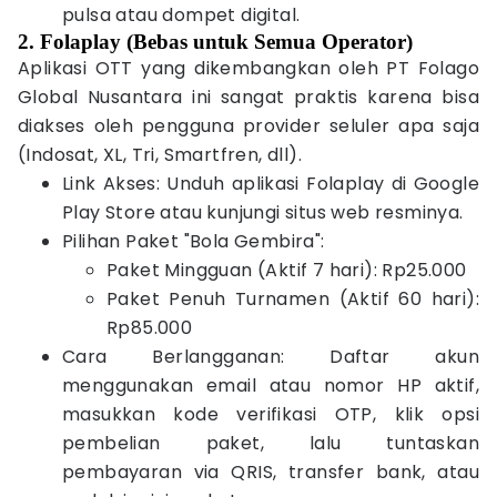
pulsa atau dompet digital.
2. Folaplay (Bebas untuk Semua Operator)
Aplikasi OTT yang dikembangkan oleh PT Folago
Global Nusantara ini sangat praktis karena bisa
diakses oleh pengguna provider seluler apa saja
(Indosat, XL, Tri, Smartfren, dll).
Link Akses: Unduh aplikasi Folaplay di Google
Play Store atau kunjungi situs web resminya.
Pilihan Paket "Bola Gembira":
Paket Mingguan (Aktif 7 hari): Rp25.000
Paket Penuh Turnamen (Aktif 60 hari):
Rp85.000
Cara Berlangganan: Daftar akun
menggunakan email atau nomor HP aktif,
masukkan kode verifikasi OTP, klik opsi
pembelian paket, lalu tuntaskan
pembayaran via QRIS, transfer bank, atau