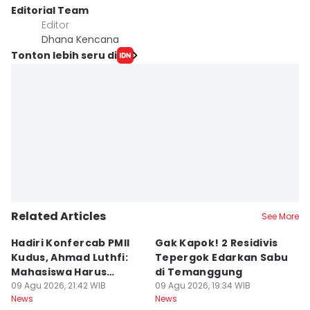
Editorial Team
Editor
Dhana Kencana
Tonton lebih seru di
Related Articles
See More
Hadiri Konfercab PMII
Gak Kapok! 2 Residivis
A
Kudus, Ahmad Luthfi:
Tepergok Edarkan Sabu
B
Mahasiswa Harus
di Temanggung
B
Konstruktif
09 Agu 2026, 21:42 WIB
09 Agu 2026, 19:34 WIB
Pe
09
News
News
Ne
F