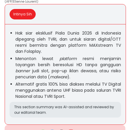
(AFP/Etienne Laurent)
Intinya Sih
Hak siar eksklusif Piala Dunia 2026 di Indonesia
dipegang oleh TVRI, dan untuk siaran digital/OTT
resmi bermitra dengan platform MAXstream TV
dan Folaplay.
Menonton lewat
platform
resmi menjamin
tayangan bersih beresolusi HD tanpa gangguan
banner
judi slot, pop-up iklan dewasa, atau risiko
pencurian data (
malware
).
Alternatif gratis 100% bisa diakses melalui TV Digital
menggunakan antena UHF biasa pada saluran TVRI
Nasional atau TVRI Sport.
This section summary was AI-assisted and reviewed by
our editorial team.