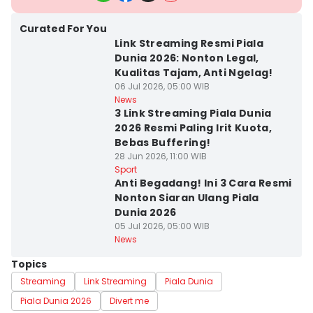
Curated For You
Link Streaming Resmi Piala
Dunia 2026: Nonton Legal,
Kualitas Tajam, Anti Ngelag!
06 Jul 2026, 05:00 WIB
News
3 Link Streaming Piala Dunia
2026 Resmi Paling Irit Kuota,
Bebas Buffering!
28 Jun 2026, 11:00 WIB
Sport
Anti Begadang! Ini 3 Cara Resmi
Nonton Siaran Ulang Piala
Dunia 2026
05 Jul 2026, 05:00 WIB
News
Topics
Streaming
Link Streaming
Piala Dunia
Piala Dunia 2026
Divert me