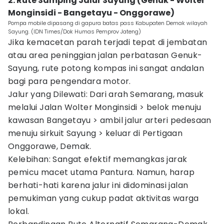
2. Rute Samping Jalur Sayung (Genuk - Wolter
Monginsidi - Bangetayu - Onggorawe)
Pompa mobile dipasang di gapura batas pass Kabupaten Demak wilayah
Sayung. (IDN Times/Dok Humas Pemprov Jateng)
Jika kemacetan parah terjadi tepat di jembatan
atau area peninggian jalan perbatasan Genuk-
Sayung, rute potong kompas ini sangat andalan
bagi para pengendara motor.
Jalur yang Dilewati: Dari arah Semarang, masuk
melalui Jalan Wolter Monginsidi > belok menuju
kawasan Bangetayu > ambil jalur arteri pedesaan
menuju sirkuit Sayung > keluar di Pertigaan
Onggorawe, Demak.
Kelebihan: Sangat efektif memangkas jarak
pemicu macet utama Pantura. Namun, harap
berhati-hati karena jalur ini didominasi jalan
pemukiman yang cukup padat aktivitas warga
lokal.