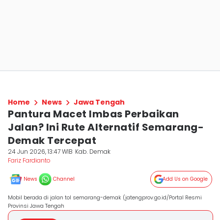
Home
News
Jawa Tengah
Pantura Macet Imbas Perbaikan
Jalan? Ini Rute Alternatif Semarang-
Demak Tercepat
24 Jun 2026, 13:47 WIB
Kab. Demak
Fariz Fardianto
News
Channel
Add Us on Google
Mobil berada di jalan tol semarang-demak (jatengprov.go.id/Portal Resmi
Provinsi Jawa Tengah