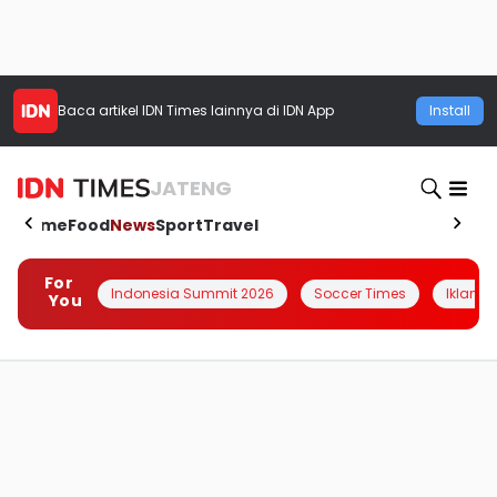
Baca artikel
IDN Times
lainnya di IDN App
Install
JATENG
Home
Food
News
Sport
Travel
For
Indonesia Summit 2026
Soccer Times
Iklanin 
You