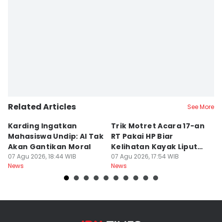
Related Articles
See More
Karding Ingatkan
Trik Motret Acara 17-an
N
Mahasiswa Undip: AI Tak
RT Pakai HP Biar
C
Akan Gantikan Moral
Kelihatan Kayak Liputan
1
07 Agu 2026, 18:44 WIB
Festival Nasional
07 Agu 2026, 17:54 WIB
M
07
News
News
Ne