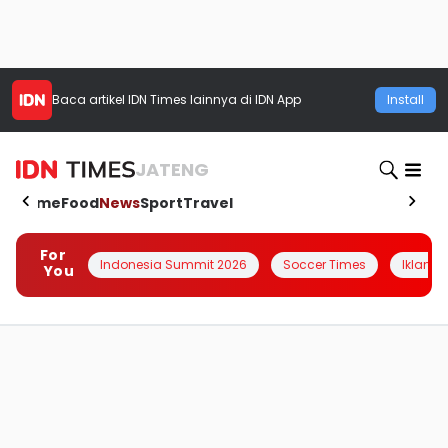
Baca artikel
IDN Times
lainnya di IDN App
Install
JATENG
Home
Food
News
Sport
Travel
For
Indonesia Summit 2026
Soccer Times
Iklanin 
You