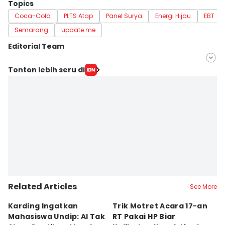
Topics
Coca-Cola
PLTS Atap
Panel Surya
Energi Hijau
EBT
Semarang
update me
Editorial Team
Editor
Tonton lebih seru di
Fariz Fardianto
Editor
Bandot Arywono
Related Articles
See More
Karding Ingatkan
Trik Motret Acara 17-an
N
Mahasiswa Undip: AI Tak
RT Pakai HP Biar
C