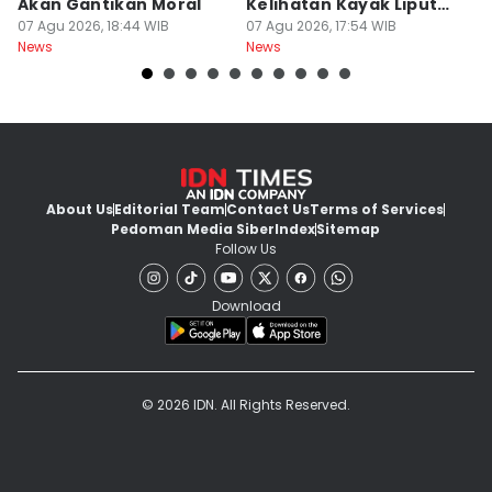
Akan Gantikan Moral
Kelihatan Kayak Liputan
1
07 Agu 2026, 18:44 WIB
Festival Nasional
07 Agu 2026, 17:54 WIB
M
07
News
News
Ne
About Us
Editorial Team
Contact Us
Terms of Services
Pedoman Media Siber
Index
Sitemap
Follow Us
Download
© 2026 IDN. All Rights Reserved.