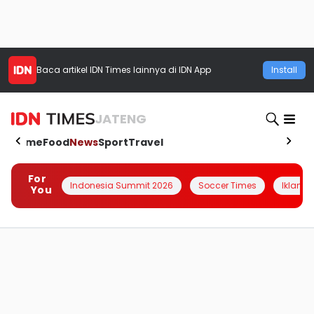
Baca artikel
IDN Times
lainnya di IDN App
Install
JATENG
Home
Food
News
Sport
Travel
For
Indonesia Summit 2026
Soccer Times
Iklanin 
You