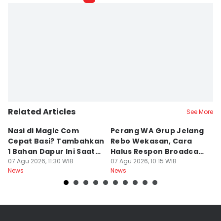
Fariz Fardianto
Editor
Bandot Arywono
Related Articles
See More
Nasi di Magic Com
Perang WA Grup Jelang
C
Cepat Basi? Tambahkan
Rebo Wekasan, Cara
Di
1 Bahan Dapur Ini Saat
Halus Respon Broadcast
B
Menanak, Awet 2 Hari
07 Agu 2026, 11:30 WIB
Parno
07 Agu 2026, 10:15 WIB
D
07
News
News
Ne