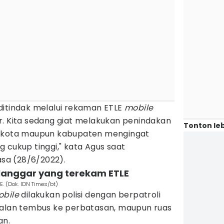
ditindak melalui rekaman ETLE
mobile
r. Kita sedang giat melakukan penindakan
Tonton leb
a kota maupun kabupaten mengingat
 cukup tinggi," kata Agus saat
lasa (28/6/2022).
elanggar yang terekam ETLE
LE. (Dok. IDN Times/bt)
bile
dilakukan polisi dengan berpatroli
es jalan tembus ke perbatasan, maupun ruas
an.