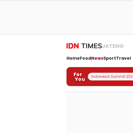
JATENG
Home
Food
News
Sport
Travel
For
Indonesia Summit 202
You