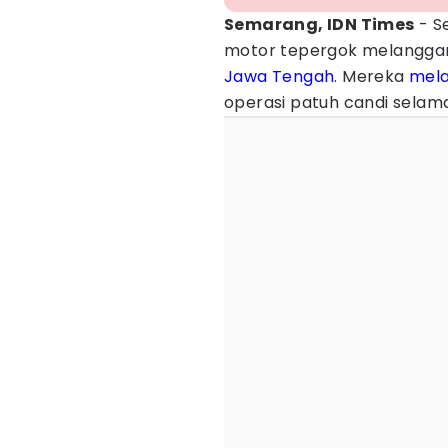
Semarang, IDN Times
- S
motor tepergok melanggar a
Jawa Tengah
. Mereka
mela
operasi patuh candi selama 