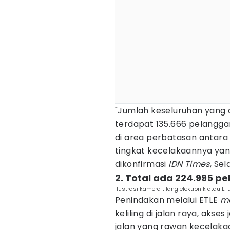
"Jumlah keseluruhan yang 
terdapat 135.666 pelangga
di area perbatasan antar
tingkat kecelakaannya yang
dikonfirmasi
IDN Times
, Se
2. Total ada 224.995 p
Ilustrasi kamera tilang elektronik atau ET
Penindakan melalui ETLE
mo
keliling di jalan raya, aks
jalan yang rawan kecelaka