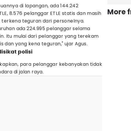
muannya di lapangan, ada 144.242
More 
LE, 8.576 pelanggar ETLE statis dan masih
 terkena teguran dari personelnya.
luruhan ada 224.995 pelanggar selama
n. Itu mulai dari pelanggar yang terekam
tis dan yang kena teguran," ujar Agus.
isikat polisi
gkapkan, para pelanggar kebanyakan tidak
ara di jalan raya.