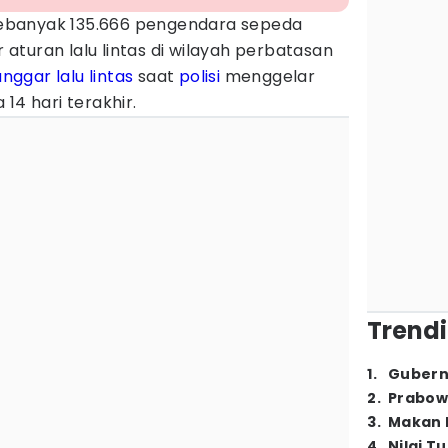
ebanyak 135.666 pengendara sepeda
turan lalu lintas di wilayah perbatasan
nggar lalu lintas
saat
polisi
menggelar
14 hari terakhir.
Trendi
1
.
Gubern
2
.
Prabow
3
.
Makan B
4
.
Nilai T