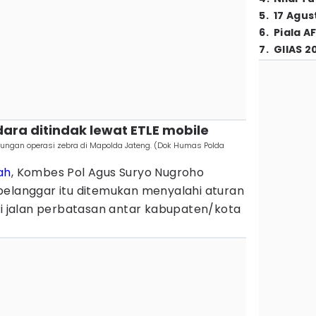
5
.
17 Agus
6
.
Piala A
7
.
GIIAS 2
dara ditindak lewat ETLE mobile
abungan operasi zebra di Mapolda Jateng. (Dok Humas Polda
ah
, Kombes Pol Agus Suryo Nugroho
pelanggar itu ditemukan menyalahi aturan
ti jalan perbatasan antar kabupaten/kota