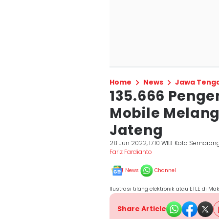
Home
News
Jawa Teng
135.666 Penge
Mobile Melang
Jateng
28 Jun 2022, 17:10 WIB
Kota Semaran
Fariz Fardianto
News
Channel
Ilustrasi tilang elektronik atau ETLE di 
Share Article