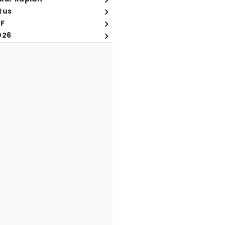
tus
FF
026