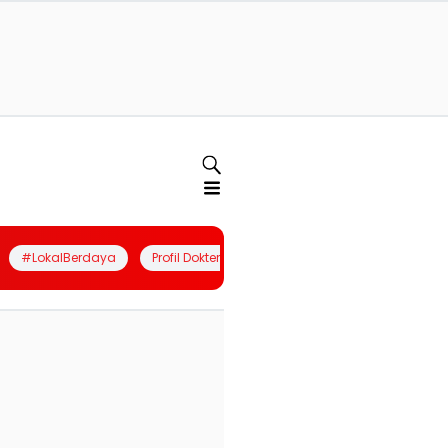
#LokalBerdaya
Profil Dokter
Quiz
Join Community