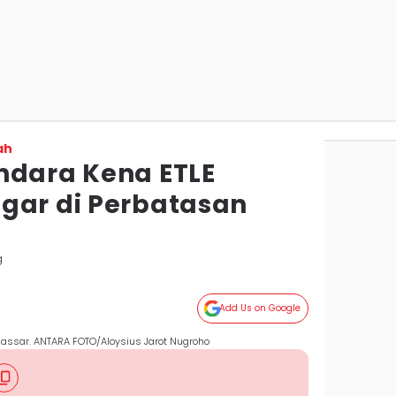
ah
ndara Kena ETLE
gar di Perbatasan
g
Add Us on Google
Makassar. ANTARA FOTO/Aloysius Jarot Nugroho