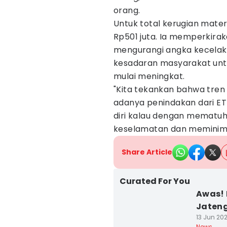
orang.
Untuk total kerugian mater
Rp501 juta. Ia memperkira
mengurangi angka kecelakaa
kesadaran masyarakat untuk
mulai meningkat.
"Kita tekankan bahwa tren
adanya penindakan dari ET
diri kalau dengan mematuhi
keselamatan dan meminimal
Share Article
Curated For You
Awas! 
Jateng
13 Jun 202
News