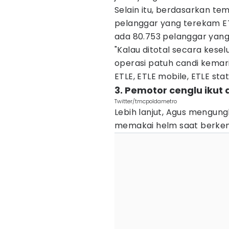
Selain itu, berdasarkan te
pelanggar yang terekam ET
ada 80.753 pelanggar yang
"Kalau ditotal secara kese
operasi patuh candi kemari
ETLE, ETLE mobile, ETLE sta
3. Pemotor cenglu ikut d
Twitter/tmcpoldametro
Lebih lanjut, Agus mengun
memakai helm saat berkend