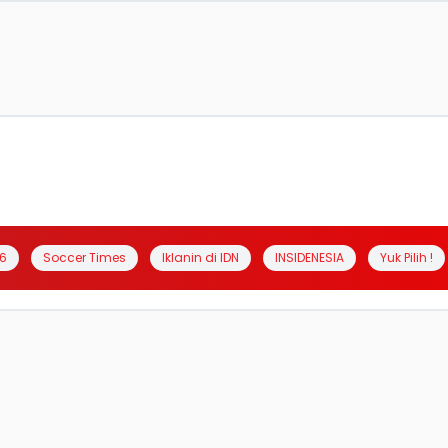
6
Soccer Times
Iklanin di IDN
INSIDENESIA
Yuk Pilih !