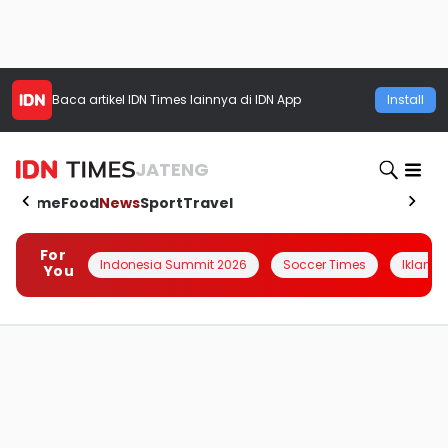
Baca artikel
IDN Times
lainnya di IDN App
Install
JATENG
Home
Food
News
Sport
Travel
For
Indonesia Summit 2026
Soccer Times
Iklanin 
You