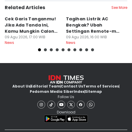
Related Articles
See More
Cek Garis Tanganmu!
Tagihan Listrik AC
R
Jika Ada Tanda Ini,
Bengkak? Ubah
Ga
Kamu Mungkin Calon
Settingan Remote-mu
B
Orang Sukses
09 Agu 2026, 17:00 WIB
ke Mode Ini Mulai Nanti
09 Agu 2026, 16:00 WIB
B
09
News
News
Ne
Malam
L
About Us
Editorial Team
Contact Us
Terms of Services
Pedoman Media Siber
Index
Sitemap
Follow Us
Download