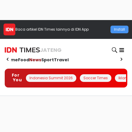
Baca artikel
IDN Times
lainnya di IDN App
Install
JATENG
Home
Food
News
Sport
Travel
For
Indonesia Summit 2026
Soccer Times
Iklanin 
You