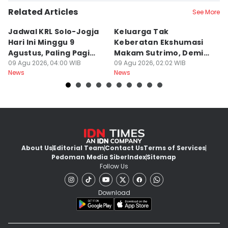
Related Articles
See More
Jadwal KRL Solo-Jogja
Keluarga Tak
M
Hari Ini Minggu 9
Keberatan Ekshumasi
Ke
Agustus, Paling Pagi
Makam Sutrimo, Demi
U
Berangkat Pukul 05.00
09 Agu 2026, 04:00 WIB
Usut Kematian
09 Agu 2026, 02:02 WIB
K
09
News
News
Ne
Almarhum
About Us
Editorial Team
Contact Us
Terms of Services
Pedoman Media Siber
Index
Sitemap
Follow Us
Download