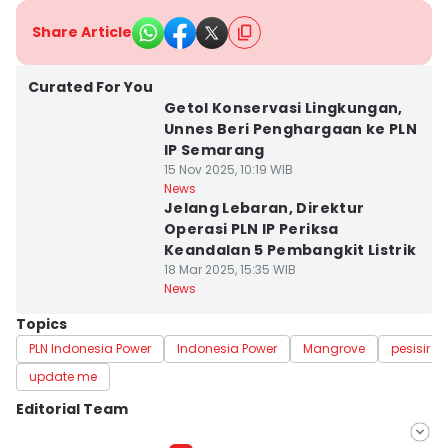
Share Article
Curated For You
Getol Konservasi Lingkungan,
Unnes Beri Penghargaan ke PLN
IP Semarang
15 Nov 2025, 10:19 WIB
News
Jelang Lebaran, Direktur
Operasi PLN IP Periksa
Keandalan 5 Pembangkit Listrik
18 Mar 2025, 15:35 WIB
News
Topics
PLN Indonesia Power
Indonesia Power
Mangrove
pesisir p
update me
Editorial Team