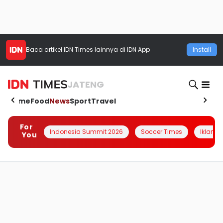
Baca artikel
IDN Times
lainnya di IDN App
Install
JATENG
Home
Food
News
Sport
Travel
For
Indonesia Summit 2026
Soccer Times
Iklanin 
You