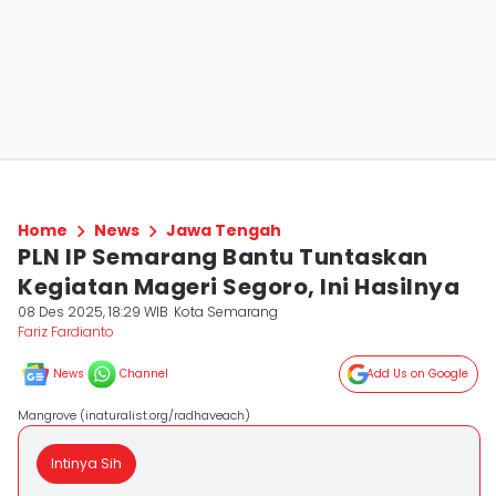
Home
News
Jawa Tengah
PLN IP Semarang Bantu Tuntaskan
Kegiatan Mageri Segoro, Ini Hasilnya
08 Des 2025, 18:29 WIB
Kota Semarang
Fariz Fardianto
News
Channel
Add Us on Google
Mangrove (inaturalist.org/radhaveach)
Intinya Sih