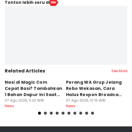
Editor
Tonton lebih seru di
Fariz Fardianto
Editor
Dhana Kencana
Related Articles
See More
Nasi di Magic Com
Perang WA Grup Jelang
C
Cepat Basi? Tambahkan
Rebo Wekasan, Cara
Di
1 Bahan Dapur Ini Saat
Halus Respon Broadcast
B
Menanak, Awet 2 Hari
07 Agu 2026, 11:30 WIB
Parno
07 Agu 2026, 10:15 WIB
D
07
News
News
Ne