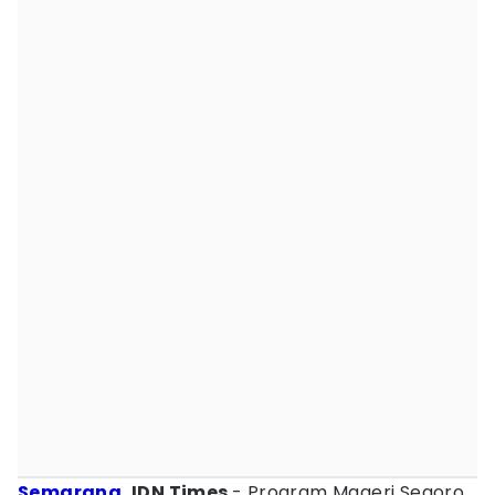
Semarang
, IDN Times
- Program Mageri Segoro