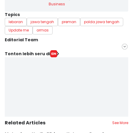
Business
Topics
lebaran
jawa tengah
preman
polda jawa tengah
Update me
ormas
Editorial Team
Editor
Tonton lebih seru di
Fariz Fardianto
Editor
Dhana Kencana
Related Articles
See More