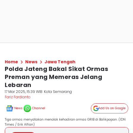
Home
News
Jawa Tengah
Polda Jateng Bakal Sikat Ormas
Preman yang Memeras Jelang
Lebaran
17 Mar 2025, 15:39 WIB
Kota Semarang
Fariz Fardianto
News
Channel
Add Us on Google
Tiga ormas menyatakan menolak kehadiran ormas GRIB di Balikpapan. (IDN
Times / Erik Alfian)