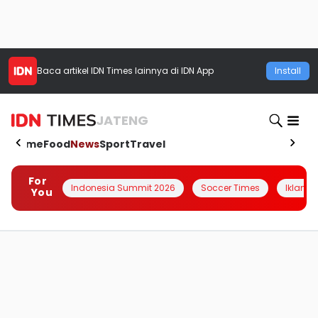
Baca artikel
IDN Times
lainnya di IDN App
Install
JATENG
Home
Food
News
Sport
Travel
For
Indonesia Summit 2026
Soccer Times
Iklanin 
You