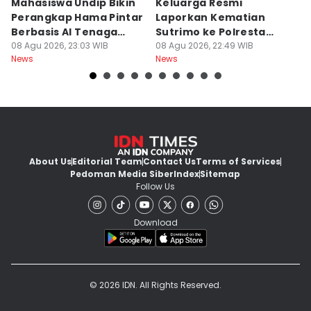
Mahasiswa Undip Bikin
Keluarga Resmi
P
Perangkap Hama Pintar
Laporkan Kematian
S
Berbasis AI Tenaga
Sutrimo ke Polresta
B
Surya
08 Agu 2026, 23:03 WIB
Banyumas
08 Agu 2026, 22:49 WIB
G
08
News
News
Ne
About Us
Editorial Team
Contact Us
Terms of Services
Pedoman Media Siber
Index
Sitemap
Follow Us
Download
© 2026 IDN. All Rights Reserved.