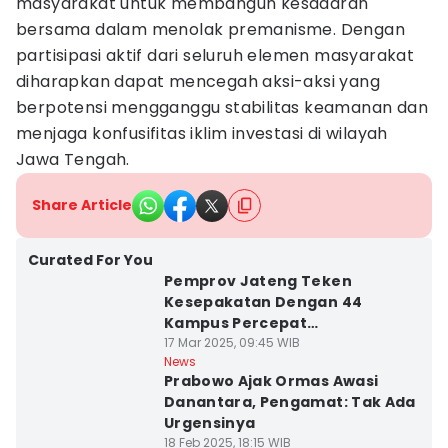
masyarakat untuk membangun kesadaran
bersama dalam menolak premanisme. Dengan
partisipasi aktif dari seluruh elemen masyarakat
diharapkan dapat mencegah aksi-aksi yang
berpotensi mengganggu stabilitas keamanan dan
menjaga konfusifitas iklim investasi di wilayah
Jawa Tengah.
Share Article
Curated For You
Pemprov Jateng Teken
Kesepakatan Dengan 44
Kampus Percepat
Pembangunan
17 Mar 2025, 09:45 WIB
News
Prabowo Ajak Ormas Awasi
Danantara, Pengamat: Tak Ada
Urgensinya
18 Feb 2025, 18:15 WIB