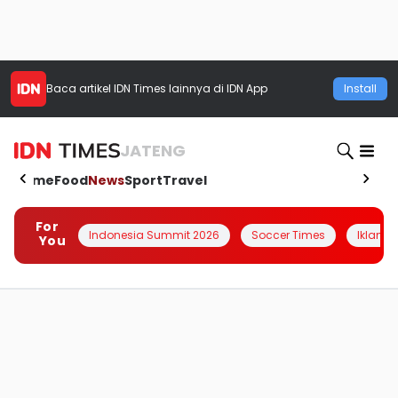
Baca artikel
IDN Times
lainnya di IDN App
Install
JATENG
Home
Food
News
Sport
Travel
For
Indonesia Summit 2026
Soccer Times
Iklanin 
You