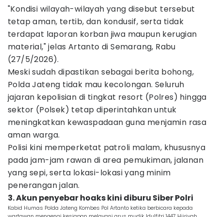
"Kondisi wilayah-wilayah yang disebut tersebut
tetap aman, tertib, dan kondusif, serta tidak
terdapat laporan korban jiwa maupun kerugian
material," jelas Artanto di Semarang, Rabu
(27/5/2026).
Meski sudah dipastikan sebagai berita bohong,
Polda Jateng tidak mau kecolongan. Seluruh
jajaran kepolisian di tingkat resort (Polres) hingga
sektor (Polsek) tetap diperintahkan untuk
meningkatkan kewaspadaan guna menjamin rasa
aman warga.
Polisi kini memperketat patroli malam, khususnya
pada jam-jam rawan di area pemukiman, jalanan
yang sepi, serta lokasi-lokasi yang minim
penerangan jalan.
3. Akun penyebar hoaks kini diburu Siber Polri
Kabid Humas Polda Jateng Kombes Pol Artanto ketika berbicara kepada
wartawan mengenai kesiapan melayani arus mudik Idulfitri 1447 Hijriyah.