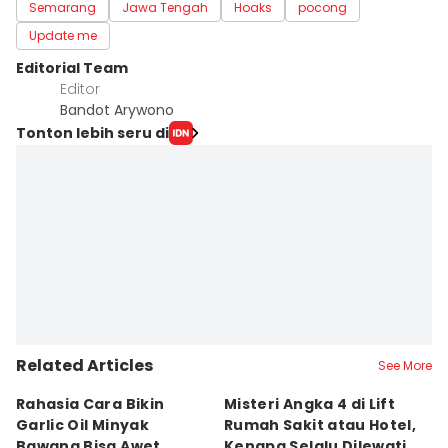
Semarang
Jawa Tengah
Hoaks
pocong
Update me
Editorial Team
Editor
Bandot Arywono
Tonton lebih seru di
Related Articles
See More
Rahasia Cara Bikin
Misteri Angka 4 di Lift
Di
Garlic Oil Minyak
Rumah Sakit atau Hotel,
K
Bawang Bisa Awet
Kenapa Selalu Dilewati
E