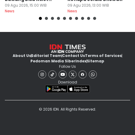
Berbulan-bulan: Bumbu
09 Agu 2026, 15:00 WIB
09 Agu 2026, 13:00 WIB
G
09
News
News
Ne
Level Resto!
About Us
Editorial Team
Contact Us
Terms of Services
Pedoman Media Siber
Index
Sitemap
Follow Us
Download
© 2026 IDN. All Rights Reserved.