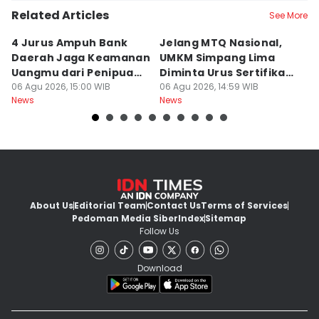
Related Articles
See More
4 Jurus Ampuh Bank
Jelang MTQ Nasional,
A
Daerah Jaga Keamanan
UMKM Simpang Lima
S
Uangmu dari Penipuan
Diminta Urus Sertifikat
B
Digital
06 Agu 2026, 15:00 WIB
Halal
06 Agu 2026, 14:59 WIB
Bi
06
News
News
Ne
About Us
Editorial Team
Contact Us
Terms of Services
Pedoman Media Siber
Index
Sitemap
Follow Us
Download