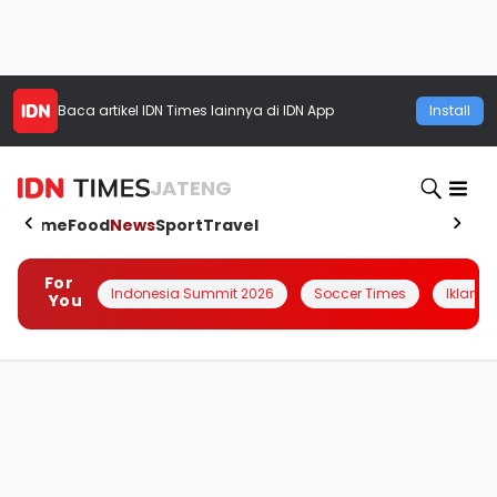
Baca artikel
IDN Times
lainnya di IDN App
Install
JATENG
Home
Food
News
Sport
Travel
For
Indonesia Summit 2026
Soccer Times
Iklanin 
You