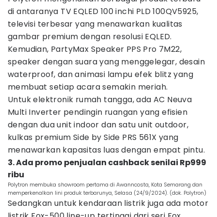
di antaranya TV EQLED 100 inchi PLD 100QV5925,
televisi terbesar yang menawarkan kualitas
gambar premium dengan resolusi EQLED.
Kemudian, PartyMax Speaker PPS Pro 7M22,
speaker dengan suara yang menggelegar, desain
waterproof, dan animasi lampu efek blitz yang
membuat setiap acara semakin meriah.
Untuk elektronik rumah tangga, ada AC Neuva
Multi Inverter pendingin ruangan yang efisien
dengan dua unit indoor dan satu unit outdoor,
kulkas premium Side by Side PRS 561X yang
menawarkan kapasitas luas dengan empat pintu.
3. Ada promo penjualan cashback senilai Rp999
ribu
Polytron membuka showroom pertama di Awanncosta, Kota Semarang dan
memperkenalkan lini produk terbarunya, Selasa (24/9/2024). (dok. Polytron)
Sedangkan untuk kendaraan listrik juga ada motor
listrik Fox-500 line-up tertinggi dari seri Fox