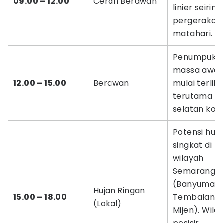
09.00 – 12.00
Cerah Berawan
linier seiring
pergerakan
matahari.
Penumpuka
massa awa
12.00 – 15.00
Berawan
mulai terliha
terutama di 
selatan kota
Potensi huja
singkat di
wilayah
Semarang A
(Banyumani
Hujan Ringan
15.00 – 18.00
Tembalang,
(Lokal)
Mijen). Wila
pesisir