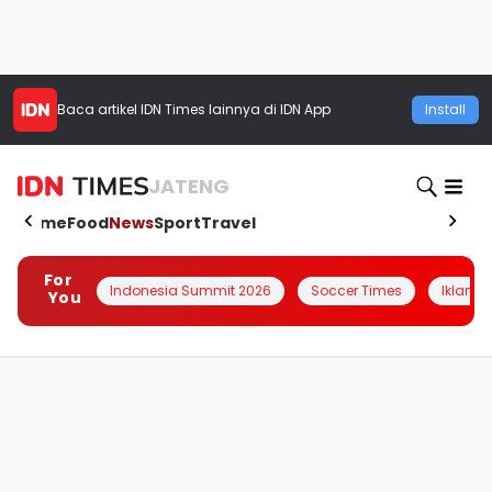
Baca artikel
IDN Times
lainnya di IDN App
Install
JATENG
Home
Food
News
Sport
Travel
For
Indonesia Summit 2026
Soccer Times
Iklanin 
You