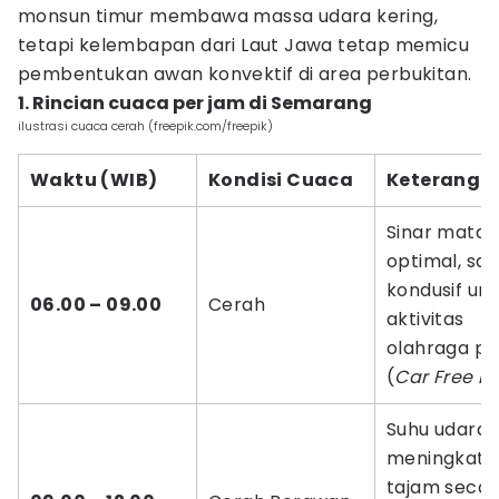
monsun timur membawa massa udara kering,
tetapi kelembapan dari Laut Jawa tetap memicu
pembentukan awan konvektif di area perbukitan.
1. Rincian cuaca per jam di Semarang
ilustrasi cuaca cerah (freepik.com/freepik)
Waktu (WIB)
Kondisi Cuaca
Keteranga
Sinar matah
optimal, sa
kondusif un
06.00 – 09.00
Cerah
aktivitas
olahraga pa
(
Car Free D
Suhu udara
meningkat
tajam secar