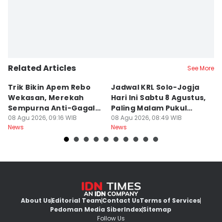
Related Articles
See More
Trik Bikin Apem Rebo
Jadwal KRL Solo-Jogja
P
Wekasan, Merekah
Hari Ini Sabtu 8 Agustus,
Ra
Sempurna Anti-Gagal
Paling Malam Pukul
A
Pakai Cetakan
08 Agu 2026, 09:16 WIB
20.42
08 Agu 2026, 08:49 WIB
C
08
News
News
Ne
Rumahan
About Us
Editorial Team
Contact Us
Terms of Services
Pedoman Media Siber
Index
Sitemap
Follow Us