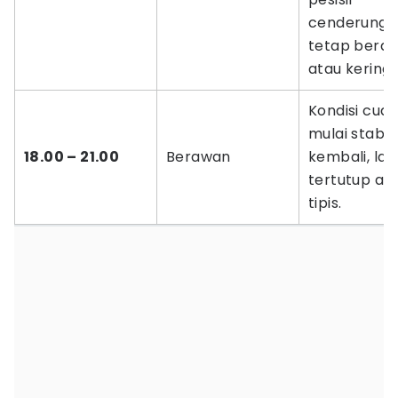
cenderung
tetap bera
atau kering.
Kondisi cua
mulai stabil
18.00 – 21.00
Berawan
kembali, lan
tertutup aw
tipis.