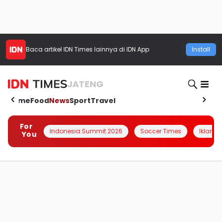
Baca artikel
IDN Times
lainnya di IDN App
Install
JATENG
Home
Food
News
Sport
Travel
For
Indonesia Summit 2026
Soccer Times
Iklanin 
You