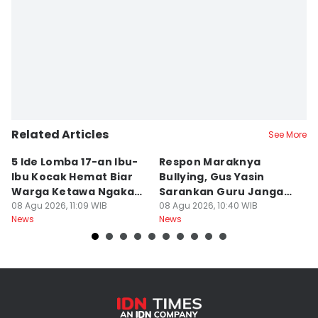
Related Articles
See More
5 Ide Lomba 17-an Ibu-
Respon Maraknya
T
Ibu Kocak Hemat Biar
Bullying, Gus Yasin
W
Warga Ketawa Ngakak
Sarankan Guru Jangan
S
Pas Hari Kemerdekaan
08 Agu 2026, 11:09 WIB
Bebani Siswa
08 Agu 2026, 10:40 WIB
P
08
News
News
Ne
R