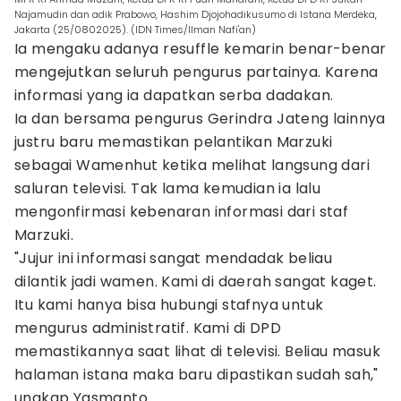
Najamudin dan adik Prabowo, Hashim Djojohadikusumo di Istana Merdeka,
Jakarta (25/0802025). (IDN Times/Ilman Nafi'an)
Ia mengaku adanya resuffle kemarin benar-benar
mengejutkan seluruh pengurus partainya. Karena
informasi yang ia dapatkan serba dadakan.
Ia dan bersama pengurus Gerindra Jateng lainnya
justru baru memastikan pelantikan Marzuki
sebagai Wamenhut ketika melihat langsung dari
saluran televisi. Tak lama kemudian ia lalu
mengonfirmasi kebenaran informasi dari staf
Marzuki.
"Jujur ini informasi sangat mendadak beliau
dilantik jadi wamen. Kami di daerah sangat kaget.
Itu kami hanya bisa hubungi stafnya untuk
mengurus administratif. Kami di DPD
memastikannya saat lihat di televisi. Beliau masuk
halaman istana maka baru dipastikan sudah sah,"
ungkap Yasmanto.