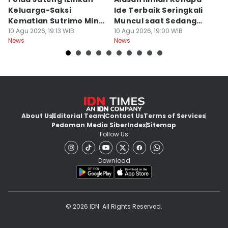
Keluarga-Saksi
Ide Terbaik Seringkali
R
Kematian Sutrimo Minta
Muncul saat Sedang
E
BKO LPSK
10 Agu 2026, 19:13 WIB
Mandi, Bukan di Depan
10 Agu 2026, 19:00 WIB
P
10
News
News
Ne
Laptop
About Us
Editorial Team
Contact Us
Terms of Services
Pedoman Media Siber
Index
Sitemap
Follow Us
Download
© 2026 IDN. All Rights Reserved.