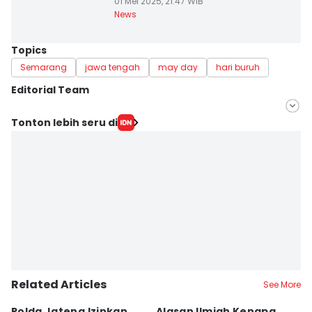
01 Mei 2025, 21:47 WIB
News
Topics
Semarang
jawa tengah
may day
hari buruh
Editorial Team
Editor
Tonton lebih seru di
Fariz Fardianto
Editor
Bandot Arywono
Related Articles
See More
Polda Jateng Izinkan
Alasan Ilmiah Kenapa
R