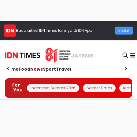
Baca artikel
IDN Times
lainnya di IDN App
Install
JATENG
Home
Food
News
Sport
Travel
For
Indonesia Summit 2026
Soccer Times
Iklanin 
You