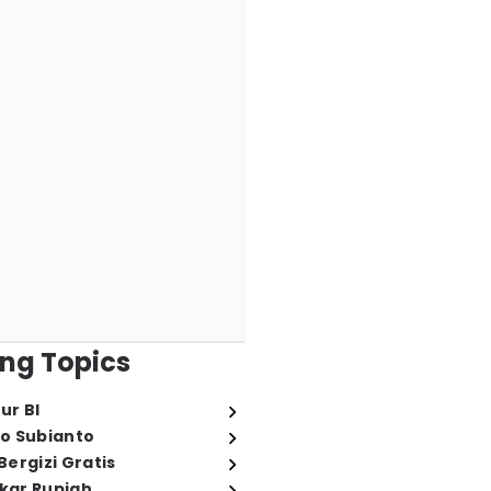
ng Topics
ur BI
o Subianto
ergizi Gratis
ukar Rupiah