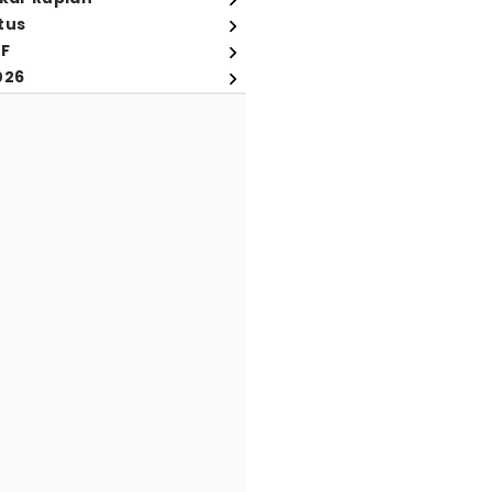
tus
FF
026