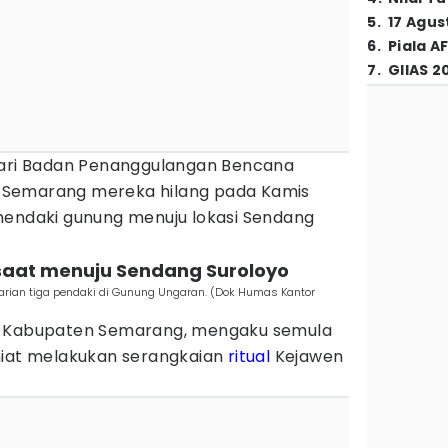
5
.
17 Agus
6
.
Piala A
7
.
GIIAS 2
dari Badan Penanggulangan Bencana
 Semarang mereka hilang pada Kamis
mendaki gunung menuju lokasi Sendang
 saat menuju Sendang Suroloyo
rian tiga pendaki di Gunung Ungaran. (Dok Humas Kantor
D Kabupaten Semarang, mengaku semula
niat melakukan serangkaian
ritual
Kejawen