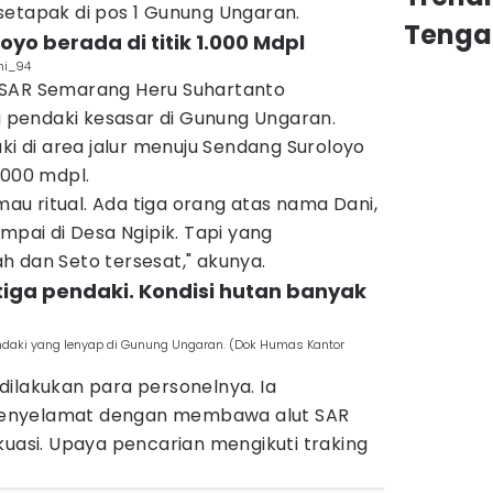
setapak di pos 1 Gunung Ungaran.
Tenga
oyo berada di titik 1.000 Mdpl
ni_94
 SAR Semarang Heru Suhartanto
pendaki kesasar di Gunung Ungaran.
ki di area jalur menuju Sendang Suroloyo
1000 mdpl.
u ritual. Ada tiga orang atas nama Dani,
mpai di Desa Ngipik. Tapi yang
h dan Seto tersesat," akunya.
 tiga pendaki. Kondisi hutan banyak
ndaki yang lenyap di Gunung Ungaran. (Dok Humas Kantor
dilakukan para personelnya. Ia
enyelamat dengan membawa alut SAR
kuasi. Upaya pencarian mengikuti traking