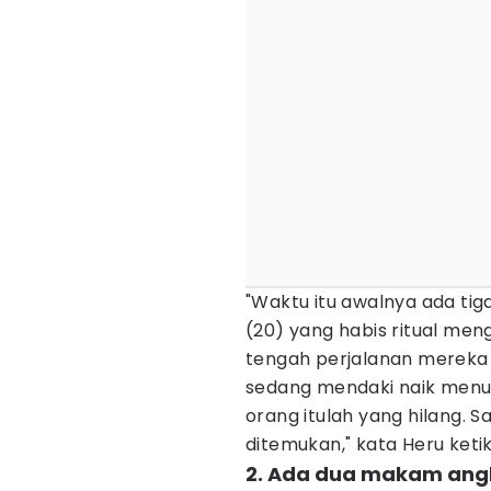
"Waktu itu awalnya ada ti
(20) yang habis ritual men
tengah perjalanan mereka
sedang mendaki naik menuj
orang itulah yang hilang.
ditemukan," kata Heru keti
2. Ada dua makam angk