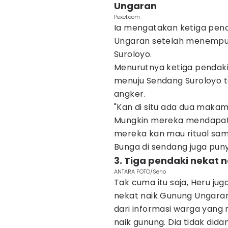
Ungaran
Pexel.com
Ia mengatakan ketiga pend
Ungaran setelah menempuh
Suroloyo.
Menurutnya ketiga pendaki
menuju Sendang Suroloyo te
angker.
"Kan di situ ada dua makam
Mungkin mereka mendapat 
mereka kan mau ritual sam
Bunga di sendang juga puny
3. Tiga pendaki nekat 
ANTARA FOTO/Seno
Tak cuma itu saja, Heru j
nekat naik Gunung Ungara
dari informasi warga yang m
naik gunung. Dia tidak did