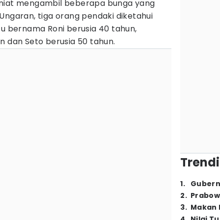
erniat mengambil beberapa bunga yang
Ungaran, tiga orang pendaki diketahui
tu bernama Roni berusia 40 tahun,
n dan Seto berusia 50 tahun.
Trendi
1
.
Gubern
2
.
Prabow
3
.
Makan B
4
.
Nilai T