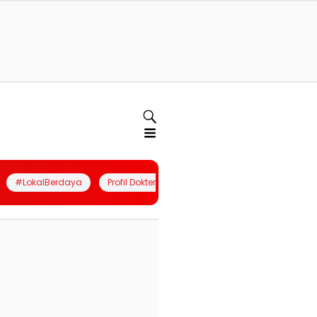
#LokalBerdaya
Profil Dokter
Quiz
Join Community