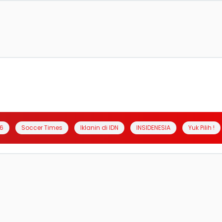
6
Soccer Times
Iklanin di IDN
INSIDENESIA
Yuk Pilih !