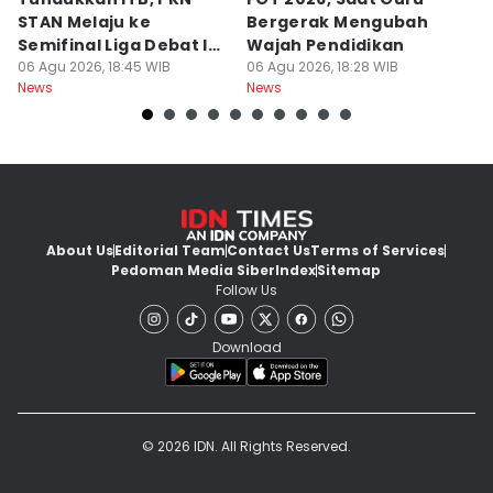
STAN Melaju ke
Bergerak Mengubah
D
Semifinal Liga Debat IDN
Wajah Pendidikan
A
Times 2026
06 Agu 2026, 18:45 WIB
06 Agu 2026, 18:28 WIB
S
06
News
News
Ne
d
About Us
Editorial Team
Contact Us
Terms of Services
Pedoman Media Siber
Index
Sitemap
Follow Us
Download
© 2026 IDN. All Rights Reserved.