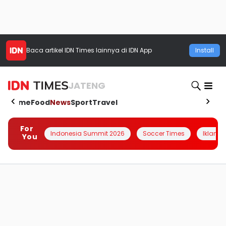
Baca artikel
IDN Times
lainnya di IDN App
Install
JATENG
Home
Food
News
Sport
Travel
For
Indonesia Summit 2026
Soccer Times
Iklanin 
You