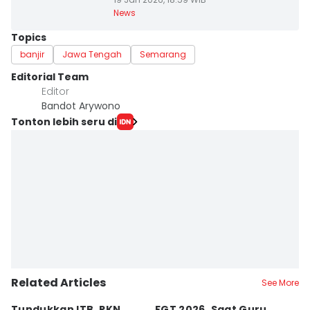
News
Topics
banjir
Jawa Tengah
Semarang
Editorial Team
Editor
Bandot Arywono
Tonton lebih seru di
Related Articles
See More
Tundukkan ITB, PKN
FGT 2026, Saat Guru
[