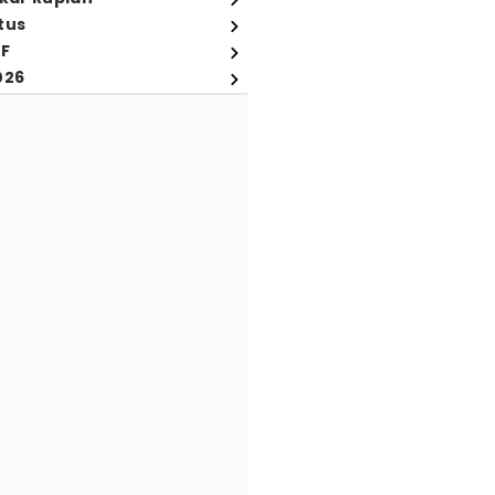
tus
FF
026