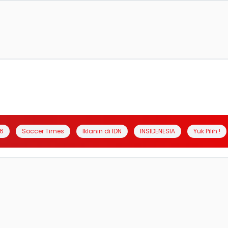
6
Soccer Times
Iklanin di IDN
INSIDENESIA
Yuk Pilih !