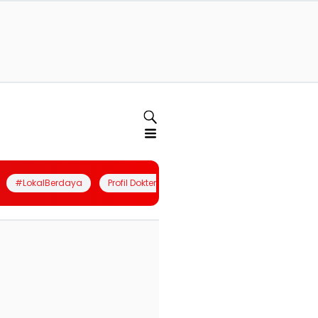
#LokalBerdaya
Profil Dokter
Quiz
Join Community