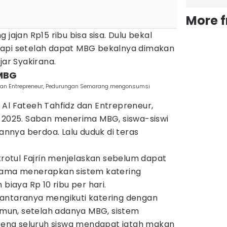
More 
 jajan Rp15 ribu bisa sisa. Dulu bekal
tapi setelah dapat MBG bekalnya dimakan
jar Syakirana.
 MBG
z dan Entrepreneur, Pedurungan Semarang mengonsumsi
 Al Fateeh Tahfidz dan Entrepreneur,
r 2025. Saban menerima MBG, siswa-siswi
nya berdoa. Lalu duduk di teras
itrotul Fajrin menjelaskan sebelum dapat
 lama menerapkan sistem katering
 biaya Rp 10 ribu per hari.
di antaranya mengikuti katering dengan
Namun, setelah adanya MBG, sistem
arena seluruh siswa mendapat jatah makan