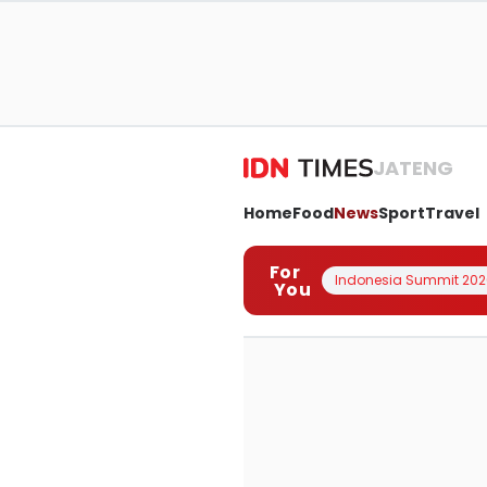
JATENG
Home
Food
News
Sport
Travel
For
Indonesia Summit 202
You