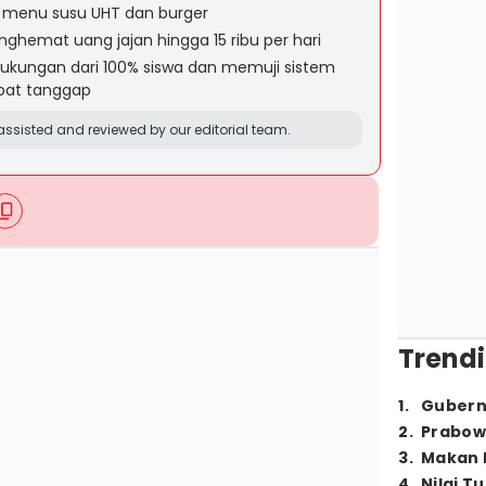
ka menu susu UHT dan burger
emat uang jajan hingga 15 ribu per hari
kungan dari 100% siswa dan memuji sistem
epat tanggap
ssisted and reviewed by our editorial team.
Trendi
1
.
Gubern
2
.
Prabow
3
.
Makan B
4
.
Nilai T