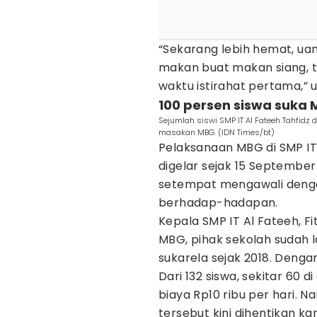
“Sekarang lebih hemat, uang
makan buat makan siang, 
waktu istirahat pertama,” u
100 persen siswa suka
Sejumlah siswi SMP IT Al Fateeh Tahfid
masakan MBG. (IDN Times/bt)
Pelaksanaan MBG di SMP IT
digelar sejak 15 Septembe
setempat mengawali dengan
berhadap-hadapan.
Kepala SMP IT Al Fateeh, F
MBG, pihak sekolah sudah
sukarela sejak 2018. Dengan
Dari 132 siswa, sekitar 60 
biaya Rp10 ribu per hari. 
tersebut kini dihentikan k