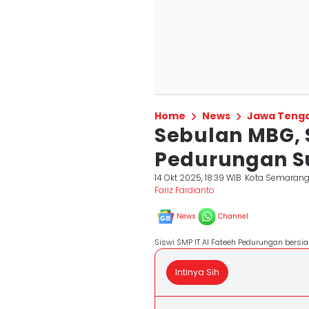
Home
News
Jawa Teng
Sebulan MBG, S
Pedurungan S
14 Okt 2025, 18:39 WIB
Kota Semaran
Fariz Fardianto
News
Channel
Siswi SMP IT Al Fateeh Pedurungan bersi
Intinya Sih