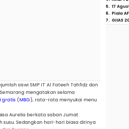
5
.
17 Agus
6
.
Piala A
7
.
GIIAS 2
ejumlah siswi SMP IT Al Fateeh Tahfidz dan
n Semarang mengatakan selama
 gratis
(
MBG
), rata-rata menyukai menu
 Naisa Aurelia berkata saban Jumat
susu. Sedangkan hari-hari biasa dirinya