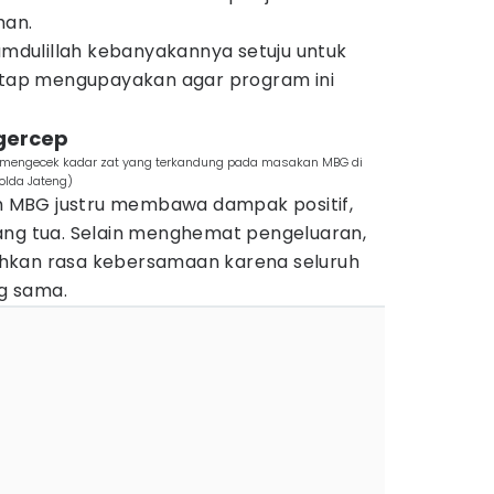
han.
hamdulillah kebanyakannya setuju untuk
tetap mengupayakan agar program ini
 gercep
 mengecek kadar zat yang terkandung pada masakan MBG di
olda Jateng)
 MBG justru membawa dampak positif,
ang tua. Selain menghemat pengeluaran,
hkan rasa kebersamaan karena seluruh
g sama.