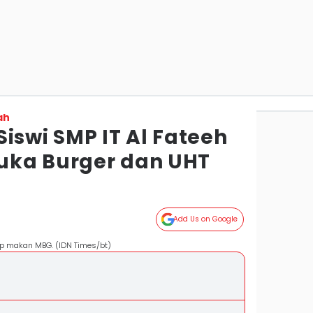
ah
iswi SMP IT Al Fateeh
uka Burger dan UHT
g
Add Us on Google
ap makan MBG. (IDN Times/bt)