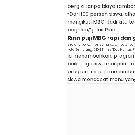
bergizi tanpa biaya tamba
“Dari 100 persen siswa, al
mengikuti MBG. Jadi kita 
berjalan,” jelas Ririn.
Ririn puji MBG rapi dan
Seorang polwan bersama salah satu ibu
Kota Semarang. (IDN Times/Dok Humas P
Ia menambahkan, program
baik bagi siswa maupun or
program ini juga menumbu
siswa mendapat menu yan